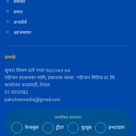
समाचार
समाज
अन्तर्वार्ता
अर्थ समाचार
सम्पर्क
सुचना विभाग दर्ता नम्वर १६२/०७३-७४
पहिचान डटकमका लागि, प्रकाशक संस्था : पहिचान मिडिया प्रा. लि.
कार्यालयः काठमाडौं, नेपाल
01-5010582
pahichanmedia@gmail.com
सामाजिक संजालमा
फेसबुक
ट्वीटर
युट्युब
इन्स्टाग्राम