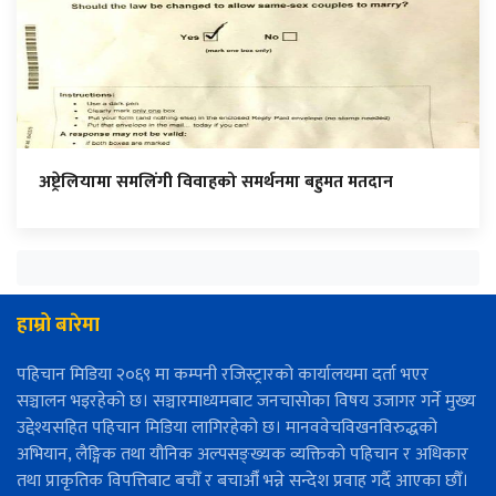
अष्ट्रेलियामा समलिंगी विवाहको समर्थनमा बहुमत मतदान
हाम्रो बारेमा
पहिचान मिडिया २०६९ मा कम्पनी रजिस्ट्रारको कार्यालयमा दर्ता भएर
सञ्चालन भइरहेको छ। सञ्चारमाध्यमबाट जनचासोका विषय उजागर गर्ने मुख्य
उद्देश्यसहित पहिचान मिडिया लागिरहेको छ। मानववेचविखनविरुद्धको
अभियान, लैङ्गिक तथा यौनिक अल्पसङ्ख्यक व्यक्तिको पहिचान र अधिकार
तथा प्राकृतिक विपत्तिबाट बचौँ र बचाऔँ भन्ने सन्देश प्रवाह गर्दै आएका छौँ।