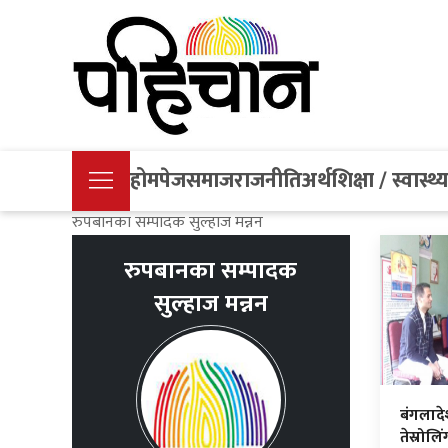
होमपेज
समाज
राजनीति
अर्थ
शिक्षा / स्वास्थ्
रुपबानका सम्पादक सुल्हाज मन्नन
रुपबानका सम्पादक
सुल्हाज मन्नन
बंगलाद
तेस्रोलि