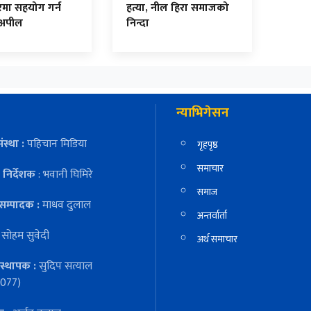
मा सहयोग गर्न
हत्या, नील हिरा समाजको
 अपील
निन्दा
न्याभिगेसन
ंस्था :
पहिचान मिडिया
गृहपृष्ठ
समाचार
निर्देशक
: भवानी घिमिरे
समाज
सम्पादक :
माधव दुलाल
अन्तर्वार्ता
:
सोहम सुवेदी
अर्थ समाचार
स्थापक :
सुदिप सत्याल
077)