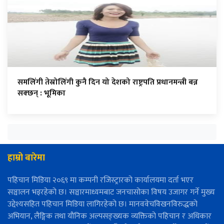
समलिंगी तेस्रोलिंगी कुनै दिन यो देशको राष्ट्रपति प्रधानमन्त्री बन्न
सक्छन् : भूमिका
हाम्रो बारेमा
पहिचान मिडिया २०६९ मा कम्पनी रजिस्ट्रारको कार्यालयमा दर्ता भएर
सञ्चालन भइरहेको छ। सञ्चारमाध्यमबाट जनचासोका विषय उजागर गर्ने मुख्य
उद्देश्यसहित पहिचान मिडिया लागिरहेको छ। मानववेचविखनविरुद्धको
अभियान, लैङ्गिक तथा यौनिक अल्पसङ्ख्यक व्यक्तिको पहिचान र अधिकार