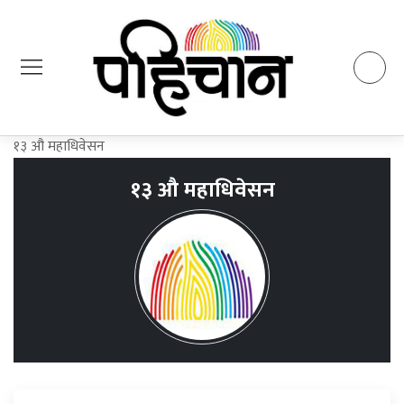
१३ औ महाधिवेसन
१३ औ महाधिवेसन