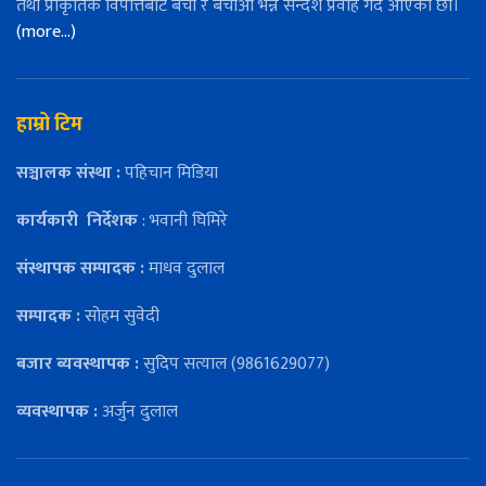
तथा प्राकृतिक विपत्तिबाट बचौँ र बचाऔँ भन्ने सन्देश प्रवाह गर्दै आएका छौँ।
(more…)
हाम्रो टिम
सञ्चालक संस्था :
पहिचान मिडिया
कार्यकारी
निर्देशक
: भवानी घिमिरे
संस्थापक सम्पादक :
माधव दुलाल
सम्पादक :
सोहम सुवेदी
बजार ब्यवस्थापक :
सुदिप सत्याल (9861629077)
व्यवस्थापक :
अर्जुन दुलाल