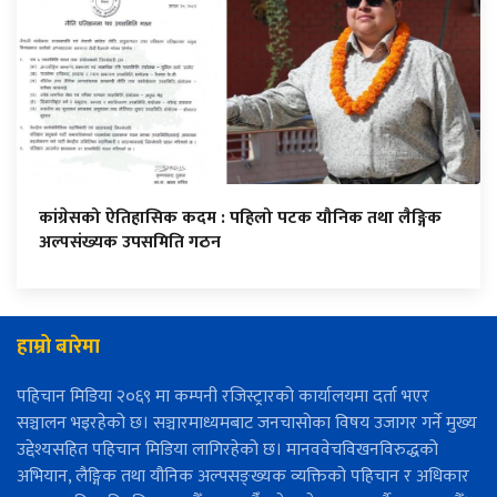
कांग्रेसको ऐतिहासिक कदम : पहिलो पटक यौनिक तथा लैङ्गिक
अल्पसंख्यक उपसमिति गठन
हाम्रो बारेमा
पहिचान मिडिया २०६९ मा कम्पनी रजिस्ट्रारको कार्यालयमा दर्ता भएर
सञ्चालन भइरहेको छ। सञ्चारमाध्यमबाट जनचासोका विषय उजागर गर्ने मुख्य
उद्देश्यसहित पहिचान मिडिया लागिरहेको छ। मानववेचविखनविरुद्धको
अभियान, लैङ्गिक तथा यौनिक अल्पसङ्ख्यक व्यक्तिको पहिचान र अधिकार