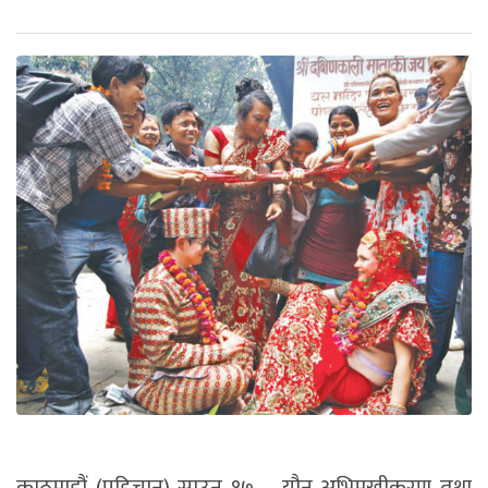
काठमाडौं (पहिचान) साउन १७ – यौन अभिमुखीकरण तथा