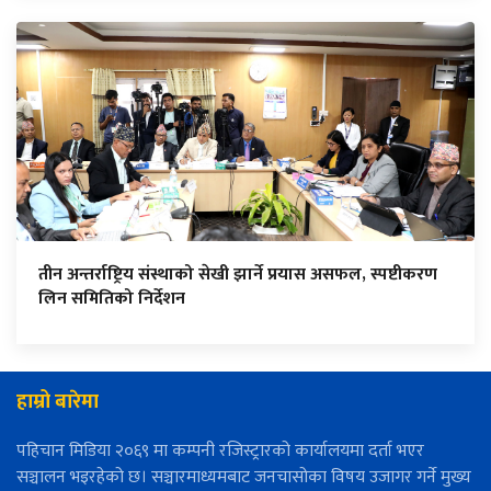
तीन अन्तर्राष्ट्रिय संस्थाको सेखी झार्ने प्रयास असफल, स्पष्टीकरण
लिन समितिको निर्देशन
हाम्रो बारेमा
पहिचान मिडिया २०६९ मा कम्पनी रजिस्ट्रारको कार्यालयमा दर्ता भएर
सञ्चालन भइरहेको छ। सञ्चारमाध्यमबाट जनचासोका विषय उजागर गर्ने मुख्य