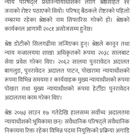
न्याय परिषद्ले प्रधानन्यायाधीशका लागि श्रेष्ठसहित ११
जनाको रोष्टर पठाएको थियो। परिषद् बैठकले रोष्टरको पहिलो
नम्बरमा रहेका श्रेष्ठको नाम सिफारिस गरेको हो। श्रेष्ठको
कार्यकाल आगामी २०८१ असोजसम्म हुनेछ।
श्रेष्ठ डोटीको सिलगढीमा जन्मिएका हुन्। श्रेष्ठले कानुन तथा
न्याय मन्त्रालयमा शाखा अधिकृतको रूपमा २०३८ सालबाट
सेवा प्रवेश गरेका थिए। २०६२ सालमा पुनरावेदन अदालत
बागलुङ, पुनरावेदन अदालत पाटन, पोखरामा न्यायाधीशको
रूपमा विभिन्न समयमा र कार्यवाहक मुख्य न्यायाधीशको रूपमा
पोखरा तथा मुख्य न्यायाधीशको रूपमा हेटौँडा पुनरावेदन
अदालतमा काम गरेका थिए।
श्रेष्ठ २०७३ साउन १७ गतेदेखि हालसम्म सर्वोच्च अदालतमा
न्यायाधीशको भूमिकामा छन्। संवैधानिक परिषद्ले संवैधानिक
निकायमा रिक्त रहेका विभिन्न पदमा नियुक्तिको प्रक्रिया अगाडि