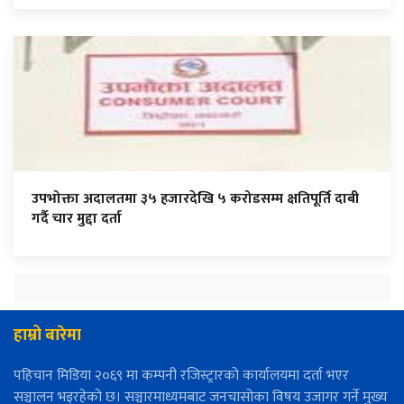
उपभोक्ता अदालतमा ३५ हजारदेखि ५ करोडसम्म क्षतिपूर्ति दाबी
गर्दै चार मुद्दा दर्ता
हाम्रो बारेमा
पहिचान मिडिया २०६९ मा कम्पनी रजिस्ट्रारको कार्यालयमा दर्ता भएर
सञ्चालन भइरहेको छ। सञ्चारमाध्यमबाट जनचासोका विषय उजागर गर्ने मुख्य