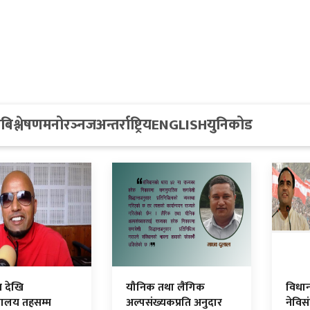
य
बिश्लेषण
मनोरञ्नज
अन्तर्राष्ट्रिय
ENGLISH
युनिकोड
य देखि
यौनिक तथा लैंगिक
विधान
द्यालय तहसम्म
अल्पसंख्यकप्रति अनुदार
नेविस