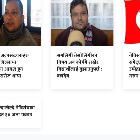
 अल्पसंख्यकहरु
समलिंगी तेस्रोलिंगीका
नेविस
जिल्लामा
विषय अब कोर्षमै राखेर
समेट्
मा आबद्ध हुन
विद्यार्थीलाई बुझाउनुपर्छ :
उम्मेद
 सरोज थापा
बलदेव
गरुन
्दाखेल्दै नेविसंघका
ित १४ जना पक्राउ