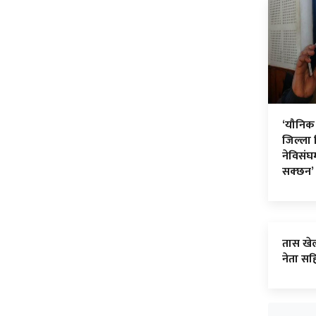
‘यौनिक
जिल्ला 
नेविसंघ
सक्छन’
तास खेल
नेता सह