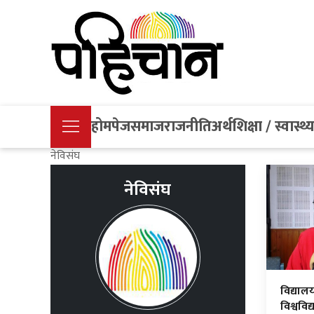
होमपेज
समाज
राजनीति
अर्थ
शिक्षा / स्वास्थ्
नेविसंघ
नेविसंघ
विद्याल
विश्ववि