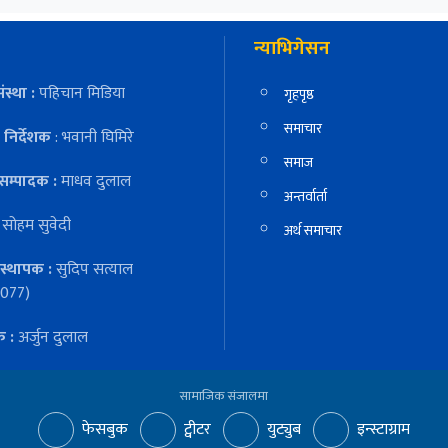
न्याभिगेसन
ंस्था :
पहिचान मिडिया
गृहपृष्ठ
समाचार
निर्देशक
: भवानी घिमिरे
समाज
सम्पादक :
माधव दुलाल
अन्तर्वार्ता
:
सोहम सुवेदी
अर्थ समाचार
स्थापक :
सुदिप सत्याल
077)
क :
अर्जुन दुलाल
सामाजिक संजालमा
फेसबुक
ट्वीटर
युट्युब
इन्स्टाग्राम