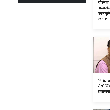
यौनिक 
अल्पसंख्
छात्रबृत
खनाल
‘नेविसंघ
तेस्रोलि
प्रयासमा