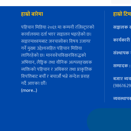
हाम्रो बारेमा
हाम्रो टिम
पहिचान मिडिया २०६९ मा कम्पनी रजिस्ट्रारको
सञ्चालक स
कार्यालयमा दर्ता भएर सञ्चालन भइरहेको छ।
कार्यकारी
सञ्चारमाध्यमबाट जनचासोका विषय उजागर
गर्ने मुख्य उद्देश्यसहित पहिचान मिडिया
संस्थापक 
लागिरहेको छ। मानववेचविखनविरुद्धको
अभियान, लैङ्गिक तथा यौनिक अल्पसङ्ख्यक
सम्पादक 
व्यक्तिको पहिचान र अधिकार तथा प्राकृतिक
विपत्तिबाट बचौँ र बचाऔँ भन्ने सन्देश प्रवाह
बजार ब्यव
गर्दै आएका छौँ।
(9861629
(more…)
व्यवस्थाप