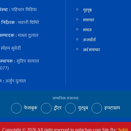
ंस्था :
पहिचान मिडिया
गृहपृष्ठ
समाचार
निर्देशक
: भवानी घिमिरे
समाज
सम्पादक :
माधव दुलाल
अन्तर्वार्ता
:
सोहम सुवेदी
अर्थ समाचार
स्थापक :
सुदिप सत्याल
077)
क :
अर्जुन दुलाल
सामाजिक संजालमा
फेसबुक
ट्वीटर
युट्युब
इन्स्टाग्राम
Copyright ©
2026
All right reserved to pahichan.com Site By:
Sobij
.