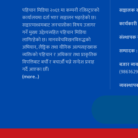
पहिचान मिडिया २०६९ मा कम्पनी रजिस्ट्रारको
सञ्चालक स
कार्यालयमा दर्ता भएर सञ्चालन भइरहेको छ।
कार्यकारी
सञ्चारमाध्यमबाट जनचासोका विषय उजागर
गर्ने मुख्य उद्देश्यसहित पहिचान मिडिया
संस्थापक 
लागिरहेको छ। मानववेचविखनविरुद्धको
अभियान, लैङ्गिक तथा यौनिक अल्पसङ्ख्यक
सम्पादक 
व्यक्तिको पहिचान र अधिकार तथा प्राकृतिक
विपत्तिबाट बचौँ र बचाऔँ भन्ने सन्देश प्रवाह
बजार ब्यव
गर्दै आएका छौँ।
(9861629
(more…)
व्यवस्थाप