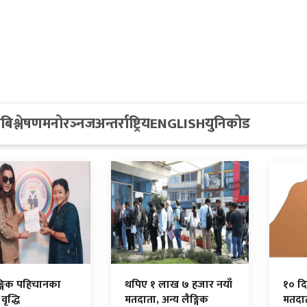
य
बिश्लेषण
मनोरञ्नज
अन्तर्राष्ट्रिय
ENGLISH
युनिकोड
ङ्गिक पहिचानका
थपिए १ लाख ७ हजार नयाँ
१० द
ृद्धि
मतदाता, अन्य लैङ्गिक
मतदात