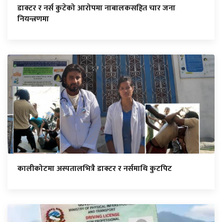
डाक्टर र नर्स कुटेको आरोपमा नाबालकसहित चार जना
नियन्त्रणमा
कालीकोटमा अस्पतालभित्रै डाक्टर र नर्समाथि कुटपिट