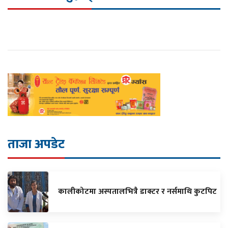
ताजा अपडेट
कालीकोटमा अस्पतालभित्रै डाक्टर र नर्समाथि कुटपिट