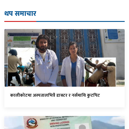
थप समाचार
कालीकोटमा अस्पतालभित्रै डाक्टर र नर्समाथि कुटपिट