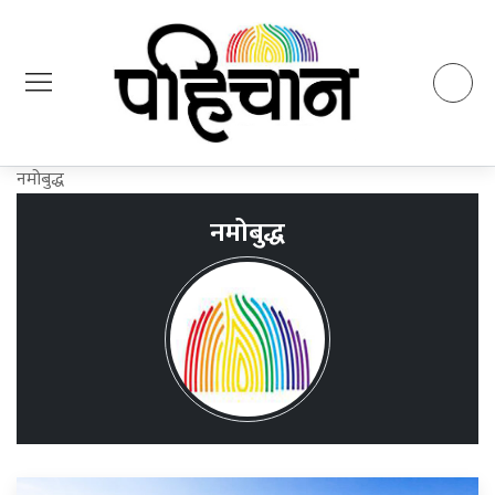
नमोबुद्ध
नमोबुद्ध