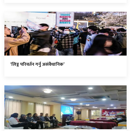
‘लिङ्ग परिवर्तन गर्नु असंवैधानिक’