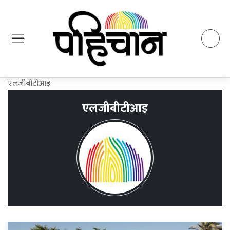
एलजीबीटीआइ
एलजीबीटीआइ