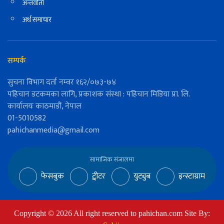
अन्तर्वार्ता
अर्थ समाचार
सम्पर्क
सुचना विभाग दर्ता नम्वर १६२/०७३-७४
पहिचान डटकमका लागि, प्रकाशक संस्था : पहिचान मिडिया प्रा. लि.
कार्यालयः काठमाडौं, नेपाल
01-5010582
pahichanmedia@gmail.com
सामाजिक संजालमा
फेसबुक
ट्वीटर
युट्युब
इन्स्टाग्राम
Copyright ©
2026
All right reserved to pahichan.com Site By: