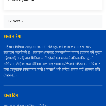
टिमको सहभागिता
1
2
Next »
हाम्रो बारेमा
पहिचान मिडिया २०६९ मा कम्पनी रजिस्ट्रारको कार्यालयमा दर्ता भएर
सञ्चालन भइरहेको छ। सञ्चारमाध्यमबाट जनचासोका विषय उजागर गर्ने मुख्य
उद्देश्यसहित पहिचान मिडिया लागिरहेको छ। मानववेचविखनविरुद्धको
अभियान, लैङ्गिक तथा यौनिक अल्पसङ्ख्यक व्यक्तिको पहिचान र अधिकार
तथा प्राकृतिक विपत्तिबाट बचौँ र बचाऔँ भन्ने सन्देश प्रवाह गर्दै आएका छौँ।
(more…)
हाम्रो टिम