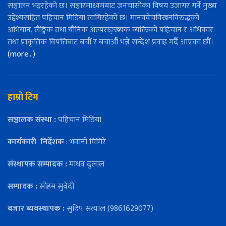
सञ्चालन भइरहेको छ। सञ्चारमाध्यमबाट जनचासोका विषय उजागर गर्ने मुख्य
उद्देश्यसहित पहिचान मिडिया लागिरहेको छ। मानववेचविखनविरुद्धको
अभियान, लैङ्गिक तथा यौनिक अल्पसङ्ख्यक व्यक्तिको पहिचान र अधिकार
तथा प्राकृतिक विपत्तिबाट बचौँ र बचाऔँ भन्ने सन्देश प्रवाह गर्दै आएका छौँ।
(more…)
हाम्रो टिम
सञ्चालक संस्था :
पहिचान मिडिया
कार्यकारी
निर्देशक
: भवानी घिमिरे
संस्थापक सम्पादक :
माधव दुलाल
सम्पादक :
सोहम सुवेदी
बजार ब्यवस्थापक :
सुदिप सत्याल (9861629077)