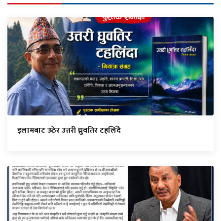
इलामबाट उठेर उत्तरी ध्रुवतिर टहलिँदै