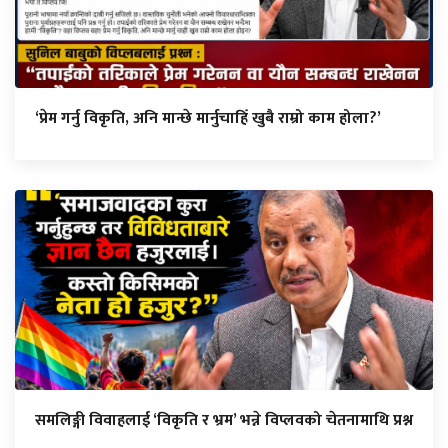
‘प्रेम गर्नु विकृति, अनि मान्छे मार्नुचाहिँ खुबै राम्रो काम होला?’
समलिङ्गी विवाहलाई ‘विकृति र भ्रम’ भन्ने विप्लवको चेतनामाथि प्रश्न