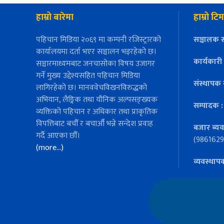
हाम्रो बारेमा
हाम्रो टिम
पहिचान मिडिया २०६९ मा कम्पनी रजिस्ट्रारको
सञ्चालक स
कार्यालयमा दर्ता भएर सञ्चालन भइरहेको छ।
कार्यकारी
सञ्चारमाध्यमबाट जनचासोका विषय उजागर
गर्ने मुख्य उद्देश्यसहित पहिचान मिडिया
संस्थापक 
लागिरहेको छ। मानववेचविखनविरुद्धको
अभियान, लैङ्गिक तथा यौनिक अल्पसङ्ख्यक
सम्पादक 
व्यक्तिको पहिचान र अधिकार तथा प्राकृतिक
विपत्तिबाट बचौँ र बचाऔँ भन्ने सन्देश प्रवाह
बजार ब्यव
गर्दै आएका छौँ।
(9861629
(more…)
व्यवस्थाप