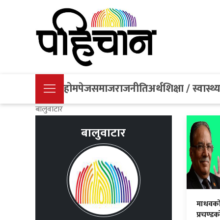
होमपेज
समाज
राजनीति
अर्थ
शिक्षा / स्वास्थ्
बालुवाटार
बालुवाटार
माधवको
प्रचण्ड