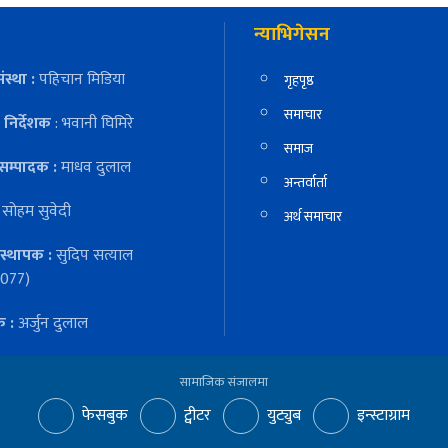
न्याभिगेसन
ंस्था :
पहिचान मिडिया
गृहपृष्ठ
समाचार
निर्देशक
: भवानी घिमिरे
समाज
सम्पादक :
माधव दुलाल
अन्तर्वार्ता
:
सोहम सुवेदी
अर्थ समाचार
स्थापक :
सुदिप सत्याल
077)
क :
अर्जुन दुलाल
सामाजिक संजालमा
फेसबुक
ट्वीटर
युट्युब
इन्स्टाग्राम