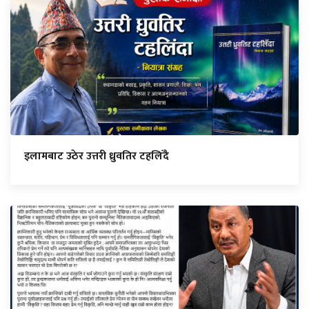
इलामबाट उठेर उत्तरी ध्रुवतिर टहलिँदै