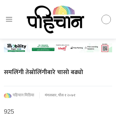
समलिंगी तेस्रोलिंगीबारे चासो बढ्यो
पहिचान मिडिया
मंगलबार, पौस १ २०७१
925