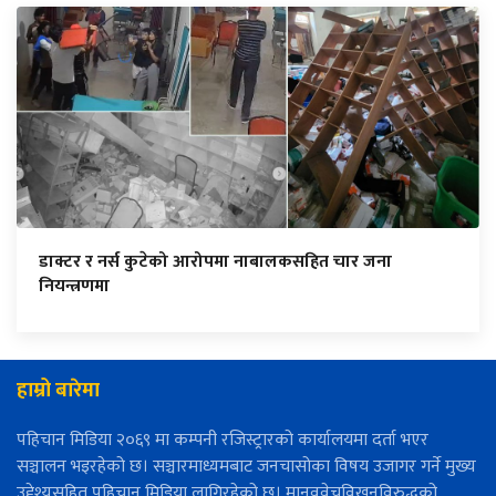
डाक्टर र नर्स कुटेको आरोपमा नाबालकसहित चार जना
नियन्त्रणमा
हाम्रो बारेमा
पहिचान मिडिया २०६९ मा कम्पनी रजिस्ट्रारको कार्यालयमा दर्ता भएर
सञ्चालन भइरहेको छ। सञ्चारमाध्यमबाट जनचासोका विषय उजागर गर्ने मुख्य
उद्देश्यसहित पहिचान मिडिया लागिरहेको छ। मानववेचविखनविरुद्धको