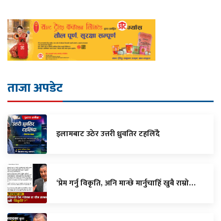
ताजा अपडेट
इलामबाट उठेर उत्तरी ध्रुवतिर टहलिँदै
‘प्रेम गर्नु विकृति, अनि मान्छे मार्नुचाहिँ खुबै राम्रो…