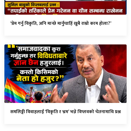
‘प्रेम गर्नु विकृति, अनि मान्छे मार्नुचाहिँ खुबै राम्रो काम होला?’
समलिङ्गी विवाहलाई ‘विकृति र भ्रम’ भन्ने विप्लवको चेतनामाथि प्रश्न