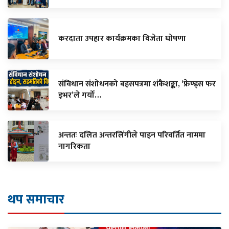
करदाता उपहार कार्यक्रमका विजेता घाेषणा
संविधान संशोधनको बहसपत्रमा शंकैशङ्का, ‘फ्रेण्ड्स फर
इभर’ले गर्यो…
अन्ततः दलित अन्तरलिंगीले पाइन परिवर्तित नाममा
नागरिकता
थप समाचार