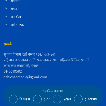
समाचार
समाज
अन्तर्वार्ता
अर्थ समाचार
सम्पर्क
सुचना विभाग दर्ता नम्वर १६२/०७३-७४
पहिचान डटकमका लागि, प्रकाशक संस्था : पहिचान मिडिया प्रा. लि.
कार्यालयः काठमाडौं, नेपाल
01-5010582
pahichanmedia@gmail.com
सामाजिक संजालमा
फेसबुक
ट्वीटर
युट्युब
इन्स्टाग्राम