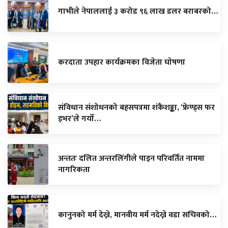
गाभीले नेपाललाई ३ करोड ९६ लाख डलर बराबरको…
करदाता उपहार कार्यक्रमका विजेता घाेषणा
संविधान संशोधनको बहसपत्रमा शंकैशङ्का, ‘फ्रेण्ड्स फर
इभर’ले गर्यो…
अन्ततः दलित अन्तरलिंगीले पाइन परिवर्तित नाममा
नागरिकता
कानुनको मर्म देख्ने, मानवीय मर्म नदेख्ने वडा सचिवको…