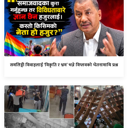
समलिङ्गी विवाहलाई ‘विकृति र भ्रम’ भन्ने विप्लवको चेतनामाथि प्रश्न