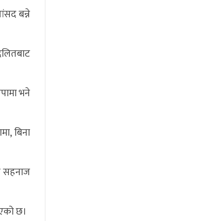
ंसद बन्ने
। दलितबाट
रपामा भने
ामा, बिना
र र सहनाज
नाएको छ।