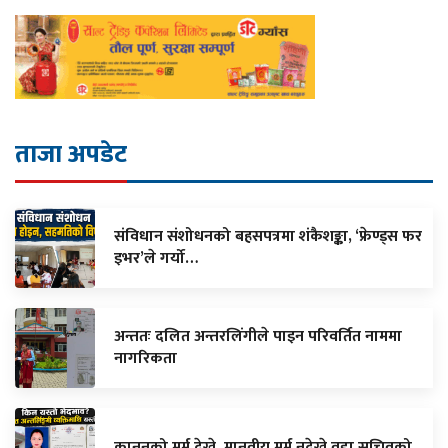
ताजा अपडेट
संविधान संशोधनको बहसपत्रमा शंकैशङ्का, ‘फ्रेण्ड्स फर
इभर’ले गर्यो…
अन्ततः दलित अन्तरलिंगीले पाइन परिवर्तित नाममा
नागरिकता
कानुनको मर्म देख्ने, मानवीय मर्म नदेख्ने वडा सचिवको…