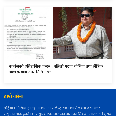
कांग्रेसको ऐतिहासिक कदम : पहिलो पटक यौनिक तथा लैङ्गिक
अल्पसंख्यक उपसमिति गठन
हाम्रो बारेमा
पहिचान मिडिया २०६९ मा कम्पनी रजिस्ट्रारको कार्यालयमा दर्ता भएर
सञ्चालन भइरहेको छ। सञ्चारमाध्यमबाट जनचासोका विषय उजागर गर्ने मुख्य