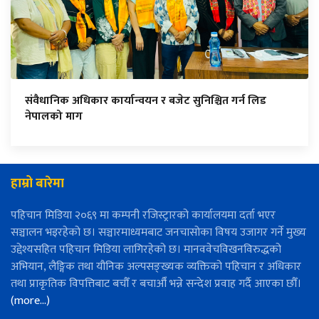
संवैधानिक अधिकार कार्यान्वयन र बजेट सुनिश्चित गर्न लिड
नेपालको माग
हाम्रो बारेमा
पहिचान मिडिया २०६९ मा कम्पनी रजिस्ट्रारको कार्यालयमा दर्ता भएर
सञ्चालन भइरहेको छ। सञ्चारमाध्यमबाट जनचासोका विषय उजागर गर्ने मुख्य
उद्देश्यसहित पहिचान मिडिया लागिरहेको छ। मानववेचविखनविरुद्धको
अभियान, लैङ्गिक तथा यौनिक अल्पसङ्ख्यक व्यक्तिको पहिचान र अधिकार
तथा प्राकृतिक विपत्तिबाट बचौँ र बचाऔँ भन्ने सन्देश प्रवाह गर्दै आएका छौँ।
(more…)