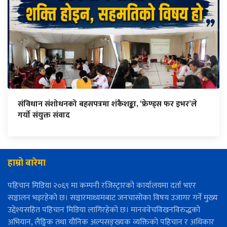
संविधान संशोधनको बहसपत्रमा शंकैशङ्का, ‘फ्रेण्ड्स फर इभर’ले
गर्यो संयुक्त संवाद
हाम्रो बारेमा
पहिचान मिडिया २०६९ मा कम्पनी रजिस्ट्रारको कार्यालयमा दर्ता भएर
सञ्चालन भइरहेको छ। सञ्चारमाध्यमबाट जनचासोका विषय उजागर गर्ने मुख्य
उद्देश्यसहित पहिचान मिडिया लागिरहेको छ। मानववेचविखनविरुद्धको
अभियान, लैङ्गिक तथा यौनिक अल्पसङ्ख्यक व्यक्तिको पहिचान र अधिकार