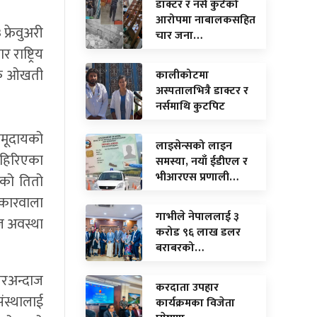
डाक्टर र नर्स कुटेको
आरोपमा नाबालकसहित
फ्रेवुअरी
चार जना…
राष्ट्रिय
अचुक ओखती
कालीकोटमा
अस्पतालभित्रै डाक्टर र
नर्समाथि कुटपिट
समूदायको
लाइसेन्सको लाइन
ाहिरिएका
समस्या, नयाँ ईडीएल र
भीआरएस प्रणाली…
ेको तितो
ोकारवाला
गाभीले नेपाललाई ३
ज अवस्था
करोड ९६ लाख डलर
बराबरको…
नजरअन्दाज
करदाता उपहार
ंस्थालाई
कार्यक्रमका विजेता