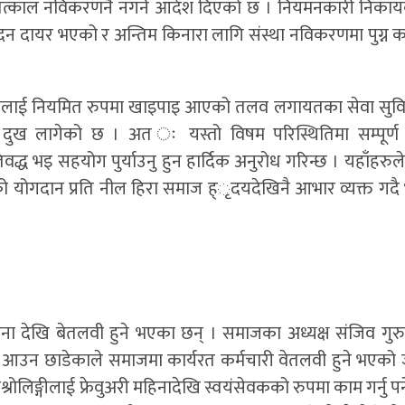
त्काल नविकरणनै नगर्ने आदेश दिएको छ । नियमनकारी निकाय
वेदन दायर भएको र अन्तिम किनारा लागि संस्था नविकरणमा पुग्न
ीहरुलाई नियमित रुपमा खाइपाइ आएको तलव लगायतका सेवा सुविध
तै दुख लागेको छ । अत ः यस्तो विषम परिस्थितिमा सम्पूर्ण 
्ध भइ सहयोग पुर्याउनु हुन हार्दिक अनुरोध गरिन्छ । यहाँहरुल
ो योगदान प्रति नील हिरा समाज ह्ृदयदेखिनै आभार व्यक्त गदै 
िना देखि बेतलवी हुने भएका छन् । समाजका अध्यक्ष संजिव गुरु
उन छाडेकाले समाजमा कार्यरत कर्मचारी वेतलवी हुने भएको
्रोलिङ्गीलाई फ्रेवुअरी महिनादेखि स्वयंसेवकको रुपमा काम गर्नु पर्