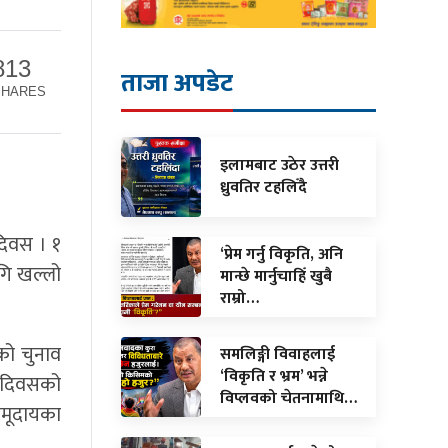
813
ताजा अपडेट
SHARES
इलामबाट उठेर उत्तरी
ध्रुवतिर टहलिँदै
 दिवस । १
‘प्रेम गर्नु विकृति, अनि
गि खल्लो
मान्छे मार्नुचाहिँ खुबै
राम्रो…
को चुनाव
समलिङ्गी विवाहलाई
‘विकृति र भ्रम’ भन्ने
्र दिवसको
विप्लवको चेतनामाथि…
समूदायका