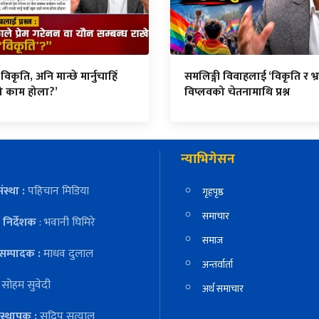
्नु विकृति, अनि मान्छे मार्नुचाहिँ
समलिङ्गी विवाहलाई ‘विकृति र भ्रम
्रो काम होला?’
विप्लवको चेतनामाथि प्रश्न
न्याभिगेसन
ंस्था :
पहिचान मिडिया
गृहपृष्ठ
समाचार
निर्देशक
: भवानी घिमिरे
समाज
सम्पादक :
माधव दुलाल
अन्तर्वार्ता
:
सोहम सुवेदी
अर्थ समाचार
स्थापक :
सुदिप सत्याल