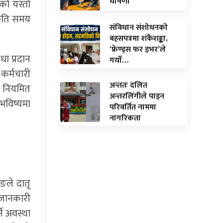
घाेषणा
को यस्तो
 कति समय
संविधान संशोधनको
बहसपत्रमा शंकैशङ्का,
‘फ्रेण्ड्स फर इभर’ले
ा प्रदान
गर्यो…
कर्मचारी
अन्ततः दलित
े नियमित
अन्तरलिंगीले पाइन
भविष्यमा
परिवर्तित नाममा
नागरिकता
ङले दातृ
 जानकारी
ने अवस्था