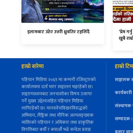
इलामबाट उठेर उत्तरी ध्रुवतिर टहलिँदै
‘प्रेम गर
खुबै राम
हाम्रो बारेमा
हाम्रो टिम
पहिचान मिडिया २०६९ मा कम्पनी रजिस्ट्रारको
सञ्चालक स
कार्यालयमा दर्ता भएर सञ्चालन भइरहेको छ।
कार्यकारी
सञ्चारमाध्यमबाट जनचासोका विषय उजागर
गर्ने मुख्य उद्देश्यसहित पहिचान मिडिया
संस्थापक 
लागिरहेको छ। मानववेचविखनविरुद्धको
अभियान, लैङ्गिक तथा यौनिक अल्पसङ्ख्यक
सम्पादक 
व्यक्तिको पहिचान र अधिकार तथा प्राकृतिक
विपत्तिबाट बचौँ र बचाऔँ भन्ने सन्देश प्रवाह
बजार ब्यव