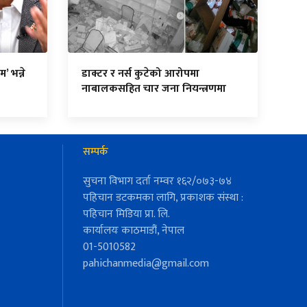
’ भन्ने
डाक्टर र नर्स कुटेको आरोपमा
नाबालकसहित चार जना नियन्त्रणमा
सम्पर्क
सुचना विभाग दर्ता नम्वर १६२/०७३-७४
पहिचान डटकमका लागि, प्रकाशक संस्था :
पहिचान मिडिया प्रा. लि.
कार्यालयः काठमाडौं, नेपाल
01-5010582
pahichanmedia@gmail.com