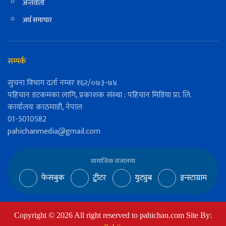
अन्तर्वार्ता
अर्थ समाचार
सम्पर्क
सुचना विभाग दर्ता नम्वर १६२/०७३-७४
पहिचान डटकमका लागि, प्रकाशक संस्था : पहिचान मिडिया प्रा. लि.
कार्यालयः काठमाडौं, नेपाल
01-5010582
pahichanmedia@gmail.com
सामाजिक संजालमा
फेसबुक
ट्वीटर
युट्युब
इन्स्टाग्राम
Copyright ©
2026
All right reserved to pahichan.com Site By: