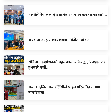
गाभीले नेपाललाई ३ करोड ९६ लाख डलर बराबरको…
करदाता उपहार कार्यक्रमका विजेता घाेषणा
संविधान संशोधनको बहसपत्रमा शंकैशङ्का, ‘फ्रेण्ड्स फर
इभर’ले गर्यो…
अन्ततः दलित अन्तरलिंगीले पाइन परिवर्तित नाममा
नागरिकता