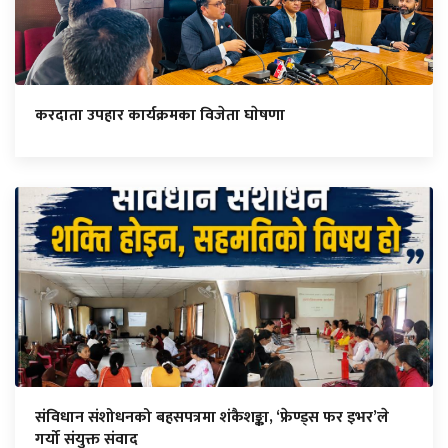
करदाता उपहार कार्यक्रमका विजेता घाेषणा
संविधान संशोधनको बहसपत्रमा शंकैशङ्का, ‘फ्रेण्ड्स फर इभर’ले
गर्यो संयुक्त संवाद