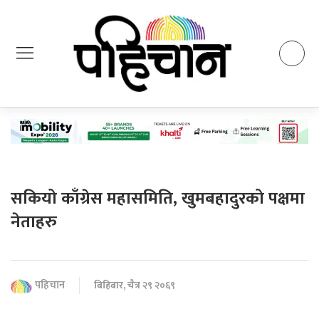
सकियो काँग्रेस महासमिति, खुमबहादुरको पक्षमा
नेताहरु
पहिचान
बिहिबार, चैत्र २९ २०६९