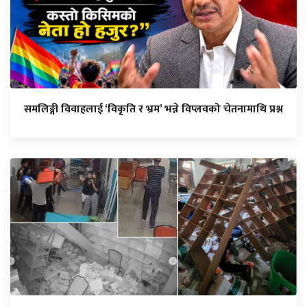
समलिङ्गी विवाहलाई ‘विकृति र भ्रम’ भन्ने विप्लवको चेतनामाथि प्रश्न