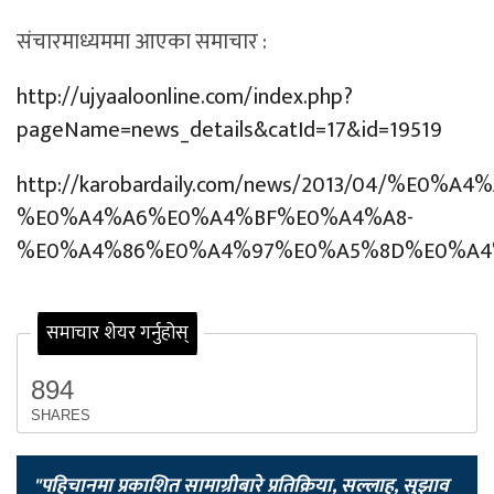
संचारमाध्यममा आएका समाचार :
http://ujyaaloonline.com/index.php?
pageName=news_details&catId=17&id=19519
http://karobardaily.com/news/2013/04/%E
%E0%A4%A6%E0%A4%BF%E0%A4%A8-
%E0%A4%86%E0%A4%97%E0%A5%8D%E0%A4
समाचार शेयर गर्नुहोस्
894
SHARES
"पहिचानमा प्रकाशित सामाग्रीबारे प्रतिक्रिया, सल्लाह, सुझाव