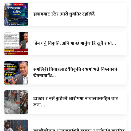
इलामबाट उठेर उत्तरी ध्रुवतिर टहलिँदै
‘प्रेम गर्नु विकृति, अनि मान्छे मार्नुचाहिँ खुबै राम्रो…
समलिङ्गी विवाहलाई ‘विकृति र भ्रम’ भन्ने विप्लवको
चेतनामाथि…
डाक्टर र नर्स कुटेको आरोपमा नाबालकसहित चार
जना…