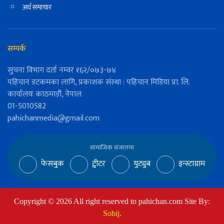
अर्थ समाचार
सम्पर्क
सुचना विभाग दर्ता नम्वर १६२/०७३-७४
पहिचान डटकमका लागि, प्रकाशक संस्था : पहिचान मिडिया प्रा. लि.
कार्यालयः काठमाडौं, नेपाल
01-5010582
pahichanmedia@gmail.com
सामाजिक संजालमा
फेसबुक
ट्वीटर
युट्युब
इन्स्टाग्राम
Copyright ©
2026
All right reserved to pahichan.com Site By:
Sobij
.