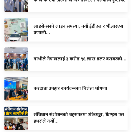
कालीकोटमा अस्पतालभित्रै डाक्टर र नर्समाथि कुटपिट
लाइसेन्सको लाइन समस्या, नयाँ ईडीएल र भीआरएस
प्रणाली…
गाभीले नेपाललाई ३ करोड ९६ लाख डलर बराबरको…
करदाता उपहार कार्यक्रमका विजेता घाेषणा
संविधान संशोधनको बहसपत्रमा शंकैशङ्का, ‘फ्रेण्ड्स फर
इभर’ले गर्यो…