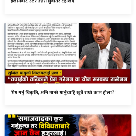
इलामबाट उठेर उत्तरी ध्रुवतिर टहलिँदै
‘प्रेम गर्नु विकृति, अनि मान्छे मार्नुचाहिँ खुबै राम्रो काम होला?’