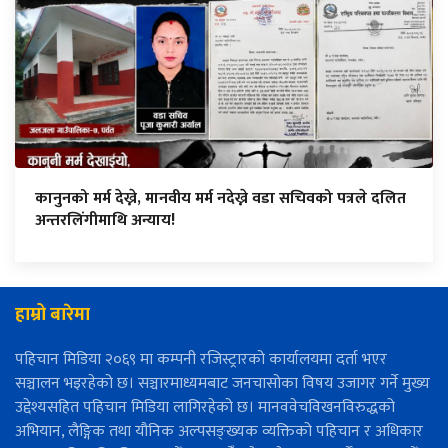
कानुनको मर्म देख्ने, मानवीय मर्म नदेख्ने वडा सचिवको पत्रले दलित
अन्तरलिंगीमाथि अन्याय!
हाम्रो बारेमा
पहिचान मिडिया २०६९ मा कम्पनी रजिस्ट्रारको कार्यालयमा दर्ता भएर
सञ्चालन भइरहेको छ। सञ्चारमाध्यमबाट जनचासोका विषय उजागर गर्ने मुख्य
उद्देश्यसहित पहिचान मिडिया लागिरहेको छ। मानववेचविखनविरुद्धको
अभियान, लैङ्गिक तथा यौनिक अल्पसङ्ख्यक व्यक्तिको पहिचान र अधिकार