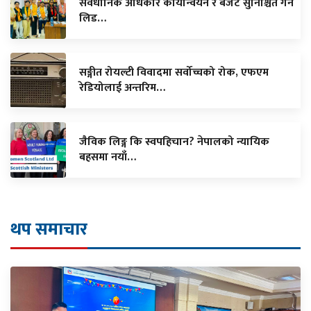
संवैधानिक अधिकार कार्यान्वयन र बजेट सुनिश्चित गर्न
लिड…
सङ्गीत रोयल्टी विवादमा सर्वोच्चको रोक, एफएम
रेडियोलाई अन्तरिम…
जैविक लिङ्ग कि स्वपहिचान? नेपालको न्यायिक
बहसमा नयाँ…
थप समाचार