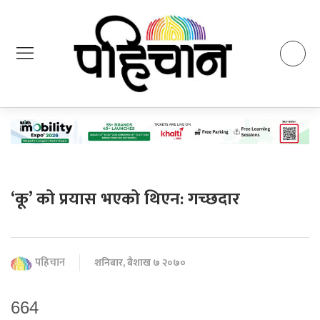
‘कू’ को प्रयास भएको थिएन: गच्छदार
पहिचान
शनिबार, बैशाख ७ २०७०
664