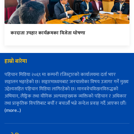
करदाता उपहार कार्यक्रमका विजेता घाेषणा
हाम्रो बारेमा
पहिचान मिडिया २०६९ मा कम्पनी रजिस्ट्रारको कार्यालयमा दर्ता भएर
सञ्चालन भइरहेको छ। सञ्चारमाध्यमबाट जनचासोका विषय उजागर गर्ने मुख्य
उद्देश्यसहित पहिचान मिडिया लागिरहेको छ। मानववेचविखनविरुद्धको
अभियान, लैङ्गिक तथा यौनिक अल्पसङ्ख्यक व्यक्तिको पहिचान र अधिकार
तथा प्राकृतिक विपत्तिबाट बचौँ र बचाऔँ भन्ने सन्देश प्रवाह गर्दै आएका छौँ।
(more…)