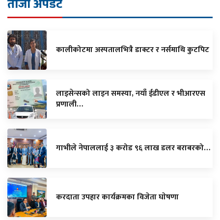
ताजा अपडेट
कालीकोटमा अस्पतालभित्रै डाक्टर र नर्समाथि कुटपिट
लाइसेन्सको लाइन समस्या, नयाँ ईडीएल र भीआरएस
प्रणाली…
गाभीले नेपाललाई ३ करोड ९६ लाख डलर बराबरको…
करदाता उपहार कार्यक्रमका विजेता घाेषणा