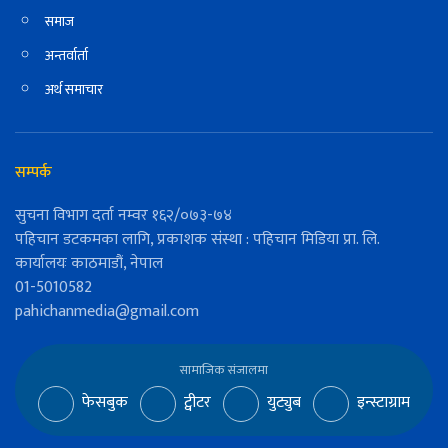
समाज
अन्तर्वार्ता
अर्थ समाचार
सम्पर्क
सुचना विभाग दर्ता नम्वर १६२/०७३-७४
पहिचान डटकमका लागि, प्रकाशक संस्था : पहिचान मिडिया प्रा. लि.
कार्यालयः काठमाडौं, नेपाल
01-5010582
pahichanmedia@gmail.com
सामाजिक संजालमा
फेसबुक
ट्वीटर
युट्युब
इन्स्टाग्राम