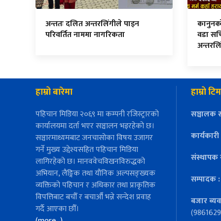
अन्ततः दलित अन्तरलिंगीले पाइन
कानुनको म
परिवर्तित नाममा नागरिकता
वडा सच
अन्तरलि
हाम्रो बारेमा
हाम्रो टिम
पहिचान मिडिया २०६९ मा कम्पनी रजिस्ट्रारको
सञ्चालक स
कार्यालयमा दर्ता भएर सञ्चालन भइरहेको छ।
कार्यकारी
सञ्चारमाध्यमबाट जनचासोका विषय उजागर
गर्ने मुख्य उद्देश्यसहित पहिचान मिडिया
संस्थापक 
लागिरहेको छ। मानववेचविखनविरुद्धको
अभियान, लैङ्गिक तथा यौनिक अल्पसङ्ख्यक
सम्पादक 
व्यक्तिको पहिचान र अधिकार तथा प्राकृतिक
विपत्तिबाट बचौँ र बचाऔँ भन्ने सन्देश प्रवाह
बजार ब्यव
गर्दै आएका छौँ।
(9861629
(more…)