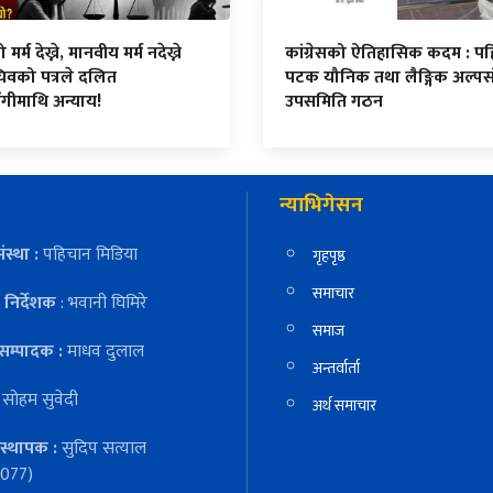
र्म देख्ने, मानवीय मर्म नदेख्ने
कांग्रेसको ऐतिहासिक कदम : प
िवको पत्रले दलित
पटक यौनिक तथा लैङ्गिक अल्पस
ंगीमाथि अन्याय!
उपसमिति गठन
न्याभिगेसन
ंस्था :
पहिचान मिडिया
गृहपृष्ठ
समाचार
निर्देशक
: भवानी घिमिरे
समाज
सम्पादक :
माधव दुलाल
अन्तर्वार्ता
:
सोहम सुवेदी
अर्थ समाचार
स्थापक :
सुदिप सत्याल
077)