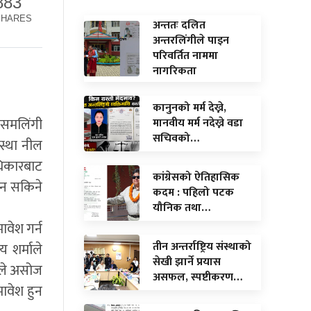
883
SHARES
अन्ततः दलित
अन्तरलिंगीले पाइन
परिवर्तित नाममा
नागरिकता
कानुनको मर्म देख्ने,
 समलिंगी
मानवीय मर्म नदेख्ने वडा
सचिवको…
स्था नील
धिकारबाट
कांग्रेसको ऐतिहासिक
उन सकिने
कदम : पहिलो पटक
यौनिक तथा…
ावेश गर्न
तीन अन्तर्राष्ट्रिय संस्थाको
 शर्माले
सेखी झार्ने प्रयास
ंले असोज
असफल, स्पष्टीकरण…
ावेश हुन