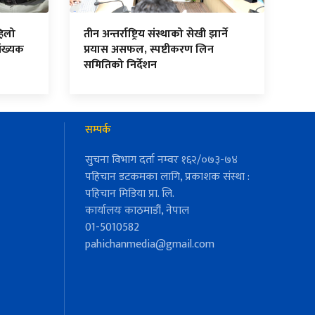
हिलो
तीन अन्तर्राष्ट्रिय संस्थाको सेखी झार्ने
ंख्यक
प्रयास असफल, स्पष्टीकरण लिन
समितिको निर्देशन
सम्पर्क
सुचना विभाग दर्ता नम्वर १६२/०७३-७४
पहिचान डटकमका लागि, प्रकाशक संस्था :
पहिचान मिडिया प्रा. लि.
कार्यालयः काठमाडौं, नेपाल
01-5010582
pahichanmedia@gmail.com