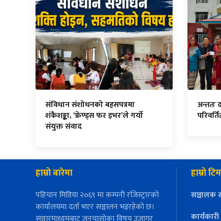
संविधान संशोधनको बहसपत्रमा
अन्ततः 
शंकैशङ्का, ‘फ्रेण्ड्स फर इभर’ले गर्यो
परिवर्त
संयुक्त संवाद
हाम्रो बारेमा
हाम्रो टिम
पहिचान मिडिया २०६९ मा कम्पनी रजिस्ट्रारको
सञ्चालक स
कार्यालयमा दर्ता भएर सञ्चालन भइरहेको छ।
कार्यकारी
सञ्चारमाध्यमबाट जनचासोका विषय उजागर