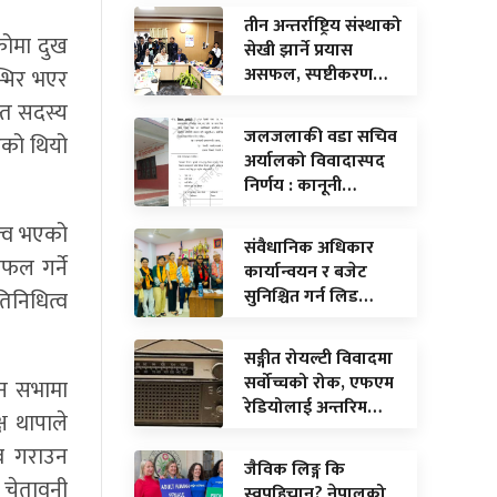
तीन अन्तर्राष्ट्रिय संस्थाको
कोमा दुख
सेखी झार्ने प्रयास
असफल, स्पष्टीकरण…
्भिर भएर
न्त सदस्य
जलजलाकी वडा सचिव
एको थियो
अर्यालको विवादास्पद
निर्णय : कानूनी…
त्व भएको
संवैधानिक अधिकार
फल गर्ने
कार्यान्वयन र बजेट
सुनिश्चित गर्न लिड…
तिनिधित्व
सङ्गीत रोयल्टी विवादमा
सर्वोच्चको रोक, एफएम
ान सभामा
रेडियोलाई अन्तरिम…
्ष थापाले
्व गराउन
जैविक लिङ्ग कि
े चेतावनी
स्वपहिचान? नेपालको