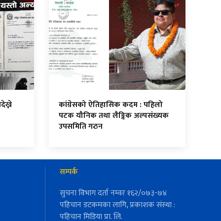
ेख्ने
कांग्रेसको ऐतिहासिक कदम : पहिलो
पटक यौनिक तथा लैङ्गिक अल्पसंख्यक
उपसमिति गठन
सम्पर्क
सुचना विभाग दर्ता नम्वर १६२/०७३-७४
पहिचान डटकमका लागि, प्रकाशक संस्था :
पहिचान मिडिया प्रा. लि.