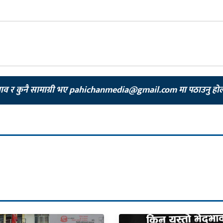
झाव र कुनै सामाग्री भए
pahichanmedia@gmail.com
मा पठाउनु हो