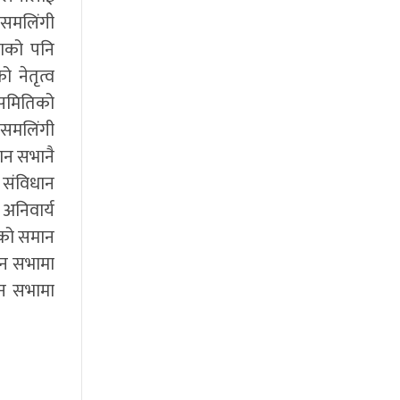
 समलिंगी
नाको पनि
 नेतृत्व
 समितिको
समलिंगी
ान सभानै
े संविधान
 अनिवार्य
िकको समान
धान सभामा
ान सभामा