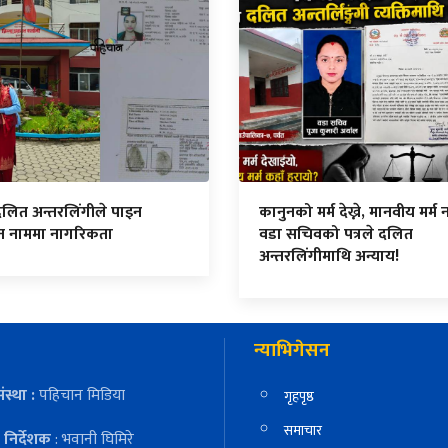
दलित अन्तरलिंगीले पाइन
कानुनको मर्म देख्ने, मानवीय मर्म नद
ित नाममा नागरिकता
वडा सचिवको पत्रले दलित
अन्तरलिंगीमाथि अन्याय!
न्याभिगेसन
ंस्था :
पहिचान मिडिया
गृहपृष्ठ
समाचार
निर्देशक
: भवानी घिमिरे