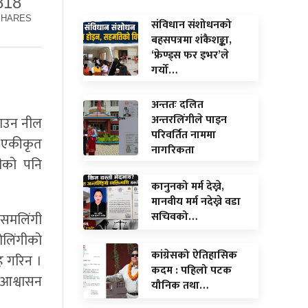
818
SHARES
संविधान संशोधनको
बहसपत्रमा शंकैशङ्का,
‘फ्रेण्ड्स फर इभर’ले
गर्यो…
अन्ततः दलित
अन्तरलिंगीले पाइन
गराउन नील
परिवर्तित नाममा
, एकीकृत
नागरिकता
गीको पनि
कानुनको मर्म देख्ने,
मानवीय मर्म नदेख्ने वडा
सचिवको…
 समलिंगी
रोलिंगीको
कांग्रेसको ऐतिहासिक
ह गरिन ।
कदम : पहिलो पटक
े आश्वासन
यौनिक तथा…