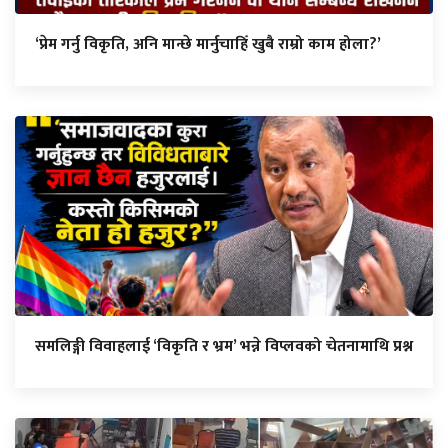
‘प्रेम गर्नु विकृति, अनि मान्छे मार्नुचाहिँ खुबै राम्रो काम होला?’
समलिङ्गी विवाहलाई ‘विकृति र भ्रम’ भन्ने विप्लवको चेतनामाथि प्रश्न