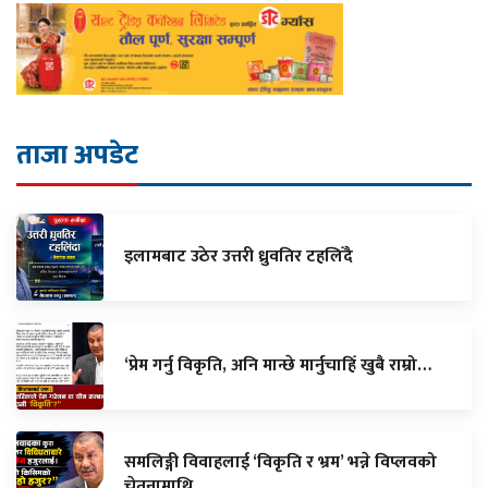
ताजा अपडेट
इलामबाट उठेर उत्तरी ध्रुवतिर टहलिँदै
‘प्रेम गर्नु विकृति, अनि मान्छे मार्नुचाहिँ खुबै राम्रो…
समलिङ्गी विवाहलाई ‘विकृति र भ्रम’ भन्ने विप्लवको
चेतनामाथि…