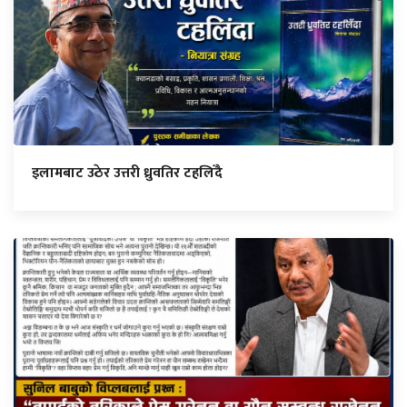
इलामबाट उठेर उत्तरी ध्रुवतिर टहलिँदै