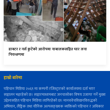
डाक्टर र नर्स कुटेको आरोपमा नाबालकसहित चार जना
नियन्त्रणमा
हाम्रो बारेमा
पहिचान मिडिया २०६९ मा कम्पनी रजिस्ट्रारको कार्यालयमा दर्ता भएर
सञ्चालन भइरहेको छ। सञ्चारमाध्यमबाट जनचासोका विषय उजागर गर्ने मुख्य
उद्देश्यसहित पहिचान मिडिया लागिरहेको छ। मानववेचविखनविरुद्धको
अभियान, लैङ्गिक तथा यौनिक अल्पसङ्ख्यक व्यक्तिको पहिचान र अधिकार