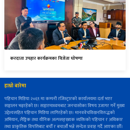
करदाता उपहार कार्यक्रमका विजेता घाेषणा
हाम्रो बारेमा
पहिचान मिडिया २०६९ मा कम्पनी रजिस्ट्रारको कार्यालयमा दर्ता भएर
सञ्चालन भइरहेको छ। सञ्चारमाध्यमबाट जनचासोका विषय उजागर गर्ने मुख्य
उद्देश्यसहित पहिचान मिडिया लागिरहेको छ। मानववेचविखनविरुद्धको
अभियान, लैङ्गिक तथा यौनिक अल्पसङ्ख्यक व्यक्तिको पहिचान र अधिकार
तथा प्राकृतिक विपत्तिबाट बचौँ र बचाऔँ भन्ने सन्देश प्रवाह गर्दै आएका छौँ।