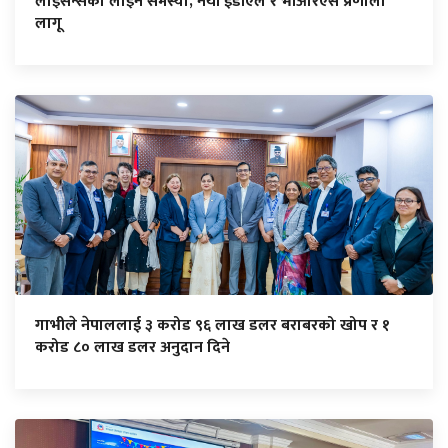
लाइसेन्सको लाइन समस्या, नयाँ ईडीएल र भीआरएस प्रणाली
लागू
गाभीले नेपाललाई ३ करोड ९६ लाख डलर बराबरको खोप र १
करोड ८० लाख डलर अनुदान दिने