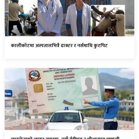
कालीकोटमा अस्पतालभित्रै डाक्टर र नर्समाथि कुटपिट