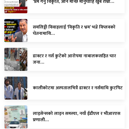
‘प्रेम गर्नु विकृति, अनि मान्छे मार्नुचाहिँ खुबै राम्रो…
समलिङ्गी विवाहलाई ‘विकृति र भ्रम’ भन्ने विप्लवको
चेतनामाथि…
डाक्टर र नर्स कुटेको आरोपमा नाबालकसहित चार
जना…
कालीकोटमा अस्पतालभित्रै डाक्टर र नर्समाथि कुटपिट
लाइसेन्सको लाइन समस्या, नयाँ ईडीएल र भीआरएस
प्रणाली…