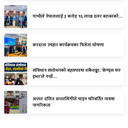
गाभीले नेपाललाई ३ करोड ९६ लाख डलर बराबरको…
करदाता उपहार कार्यक्रमका विजेता घाेषणा
संविधान संशोधनको बहसपत्रमा शंकैशङ्का, ‘फ्रेण्ड्स फर
इभर’ले गर्यो…
अन्ततः दलित अन्तरलिंगीले पाइन परिवर्तित नाममा
नागरिकता