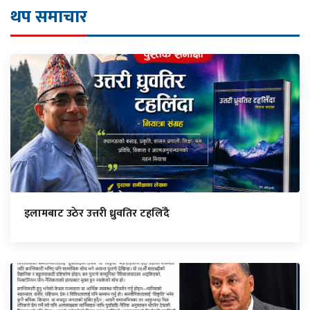
थप समाचार
इलामबाट उठेर उत्तरी ध्रुवतिर टहलिँदै