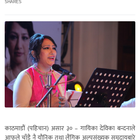
SHARES
काठमाडौं (पहिचान) असार ३० – गायिका देविका बन्दनाले
आफूले चाँडै नै यौनिक तथा लैंगिक अल्पसंख्यक समुदायबारे