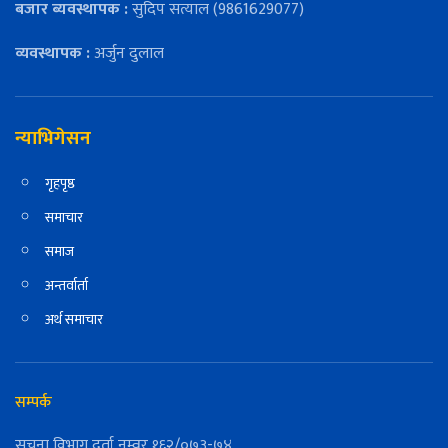
बजार ब्यवस्थापक :
सुदिप सत्याल (9861629077)
व्यवस्थापक :
अर्जुन दुलाल
न्याभिगेसन
गृहपृष्ठ
समाचार
समाज
अन्तर्वार्ता
अर्थ समाचार
सम्पर्क
सुचना विभाग दर्ता नम्वर १६२/०७३-७४