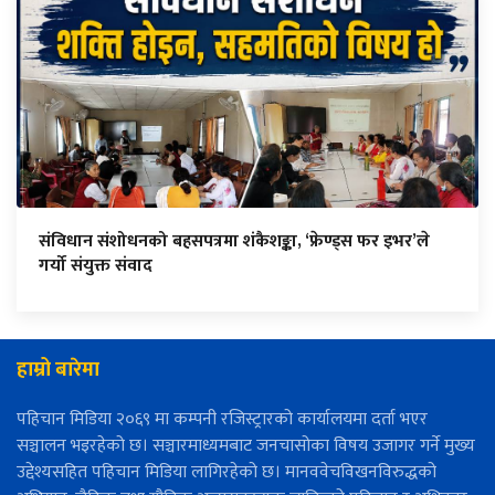
संविधान संशोधनको बहसपत्रमा शंकैशङ्का, ‘फ्रेण्ड्स फर इभर’ले
गर्यो संयुक्त संवाद
हाम्रो बारेमा
पहिचान मिडिया २०६९ मा कम्पनी रजिस्ट्रारको कार्यालयमा दर्ता भएर
सञ्चालन भइरहेको छ। सञ्चारमाध्यमबाट जनचासोका विषय उजागर गर्ने मुख्य
उद्देश्यसहित पहिचान मिडिया लागिरहेको छ। मानववेचविखनविरुद्धको