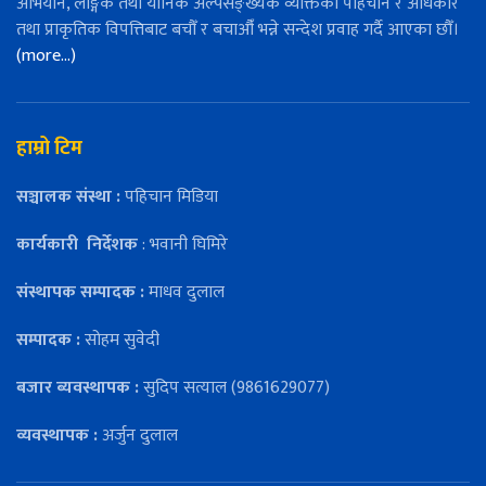
अभियान, लैङ्गिक तथा यौनिक अल्पसङ्ख्यक व्यक्तिको पहिचान र अधिकार
तथा प्राकृतिक विपत्तिबाट बचौँ र बचाऔँ भन्ने सन्देश प्रवाह गर्दै आएका छौँ।
(more…)
हाम्रो टिम
सञ्चालक संस्था :
पहिचान मिडिया
कार्यकारी
निर्देशक
: भवानी घिमिरे
संस्थापक सम्पादक :
माधव दुलाल
सम्पादक :
सोहम सुवेदी
बजार ब्यवस्थापक :
सुदिप सत्याल (9861629077)
व्यवस्थापक :
अर्जुन दुलाल