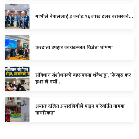
गाभीले नेपाललाई ३ करोड ९६ लाख डलर बराबरको…
करदाता उपहार कार्यक्रमका विजेता घाेषणा
संविधान संशोधनको बहसपत्रमा शंकैशङ्का, ‘फ्रेण्ड्स फर
इभर’ले गर्यो…
अन्ततः दलित अन्तरलिंगीले पाइन परिवर्तित नाममा
नागरिकता