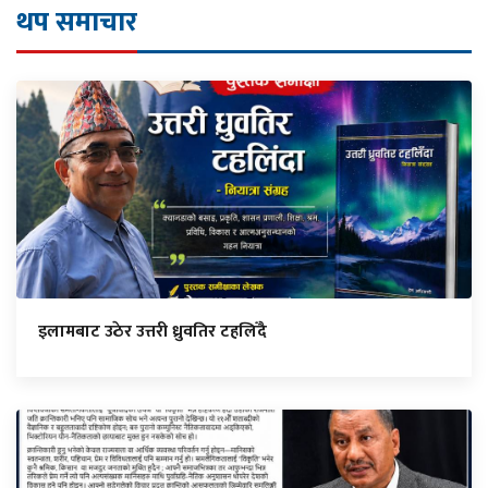
थप समाचार
इलामबाट उठेर उत्तरी ध्रुवतिर टहलिँदै