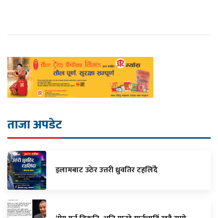
ताजा अपडेट
इलामबाट उठेर उत्तरी ध्रुवतिर टहलिँदै