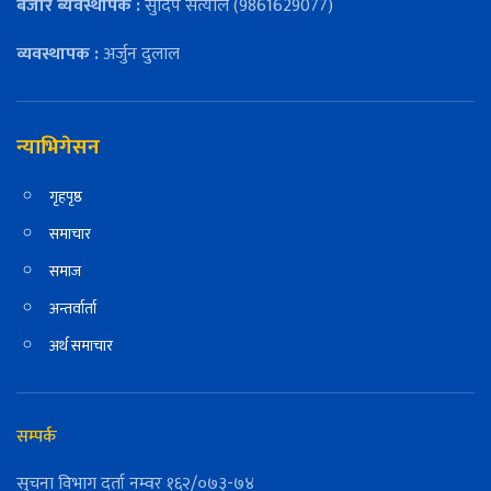
बजार ब्यवस्थापक :
सुदिप सत्याल (9861629077)
व्यवस्थापक :
अर्जुन दुलाल
न्याभिगेसन
गृहपृष्ठ
समाचार
समाज
अन्तर्वार्ता
अर्थ समाचार
सम्पर्क
सुचना विभाग दर्ता नम्वर १६२/०७३-७४