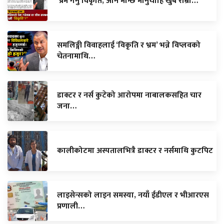
‘प्रेम गर्नु विकृति, अनि मान्छे मार्नुचाहिँ खुबै राम्रो…
समलिङ्गी विवाहलाई ‘विकृति र भ्रम’ भन्ने विप्लवको
चेतनामाथि…
डाक्टर र नर्स कुटेको आरोपमा नाबालकसहित चार
जना…
कालीकोटमा अस्पतालभित्रै डाक्टर र नर्समाथि कुटपिट
लाइसेन्सको लाइन समस्या, नयाँ ईडीएल र भीआरएस
प्रणाली…