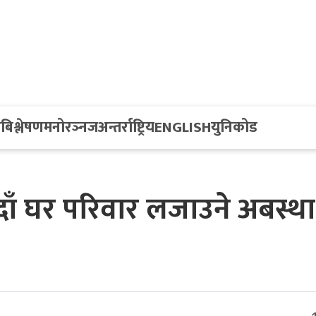
य
बिश्लेषण
मनोरञ्नज
अन्तर्राष्ट्रिय
ENGLISH
युनिकोड
िदाँ घर परिवार लजाउने अबस्था