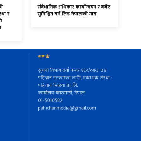
को
संवैधानिक अधिकार कार्यान्वयन र बजेट
स्था र
सुनिश्चित गर्न लिड नेपालको माग
गी
ी
सम्पर्क
सुचना विभाग दर्ता नम्वर १६२/०७३-७४
पहिचान डटकमका लागि, प्रकाशक संस्था :
पहिचान मिडिया प्रा. लि.
कार्यालयः काठमाडौं, नेपाल
01-5010582
pahichanmedia@gmail.com