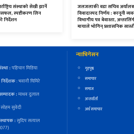
्राष्ट्रिय संस्थाको सेखी झार्ने
जलजलाकी वडा सचिव अर्याल
असफल, स्पष्टीकरण लिन
विवादास्पद निर्णय : कानूनी व्यव
 निर्देशन
विभागीय पत्र बेवास्ता, अन्तरलिं
मायाले भोगिन् प्रशासनिक सास्त
न्याभिगेसन
ंस्था :
पहिचान मिडिया
गृहपृष्ठ
समाचार
निर्देशक
: भवानी घिमिरे
समाज
सम्पादक :
माधव दुलाल
अन्तर्वार्ता
:
सोहम सुवेदी
अर्थ समाचार
स्थापक :
सुदिप सत्याल
077)