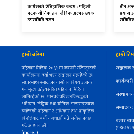
कांग्रेसको ऐतिहासिक कदम : पहिलो
तीन अन्तर
पटक यौनिक तथा लैङ्गिक अल्पसंख्यक
प्रयास 
उपसमिति गठन
समितिको
हाम्रो बारेमा
हाम्रो टिम
पहिचान मिडिया २०६९ मा कम्पनी रजिस्ट्रारको
सञ्चालक स
कार्यालयमा दर्ता भएर सञ्चालन भइरहेको छ।
कार्यकारी
सञ्चारमाध्यमबाट जनचासोका विषय उजागर
गर्ने मुख्य उद्देश्यसहित पहिचान मिडिया
संस्थापक 
लागिरहेको छ। मानववेचविखनविरुद्धको
अभियान, लैङ्गिक तथा यौनिक अल्पसङ्ख्यक
सम्पादक 
व्यक्तिको पहिचान र अधिकार तथा प्राकृतिक
विपत्तिबाट बचौँ र बचाऔँ भन्ने सन्देश प्रवाह
बजार ब्यव
गर्दै आएका छौँ।
(9861629
(more…)