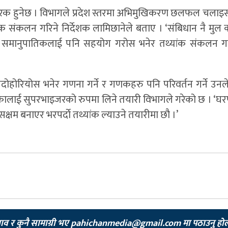
रक हुनेछ । विभागले प्रदेश स्तरमा अभिमुखिकरण छलफल चला
 संकलन गरिने निर्देशक लामिछानेले बताए । ‘संबिधान नै मुल क
शी समानुपातिकलाई पनि सहयोग गरोस भनेर तथ्यांक संकलन गर्
ोहोरियोस भनेर गणना गर्ने र गणकहरु पनि परिवर्तन गर्ने उनल
ालाई सुपरभाइजरको रुपमा लिने तयारी विभागले गरेको छ । ‘घरप
सक्षम बनाएर भरपर्दाे तथ्यांक ल्याउने तयारीमा छौ ।’
झाव र कुनै सामाग्री भए
pahichanmedia@gmail.com
मा पठाउनु हो