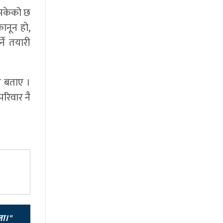
इसकेको छ
ानून हो,
ने तयारी
े बताए ।
रिवार नै
ला।"