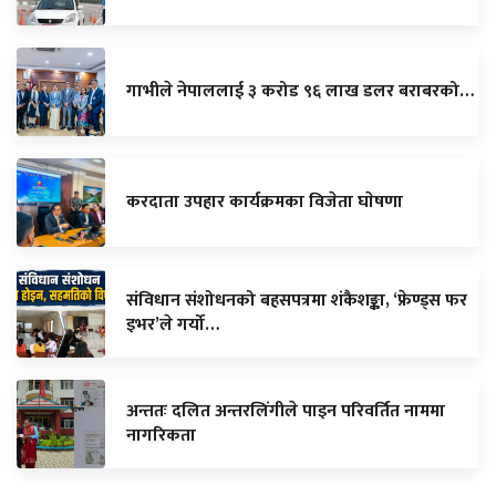
गाभीले नेपाललाई ३ करोड ९६ लाख डलर बराबरको…
करदाता उपहार कार्यक्रमका विजेता घाेषणा
संविधान संशोधनको बहसपत्रमा शंकैशङ्का, ‘फ्रेण्ड्स फर
इभर’ले गर्यो…
अन्ततः दलित अन्तरलिंगीले पाइन परिवर्तित नाममा
नागरिकता