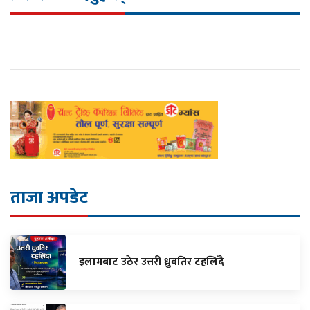
ताजा अपडेट
इलामबाट उठेर उत्तरी ध्रुवतिर टहलिँदै