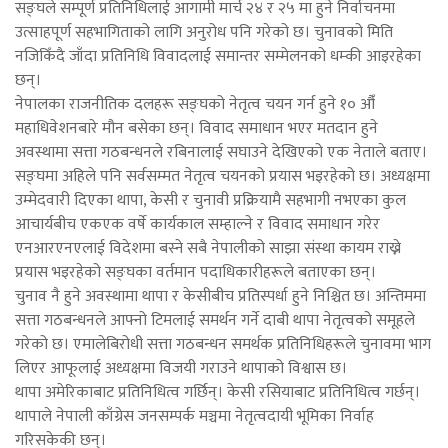
सङ्घले सम्पूर्ण प्रतिनिधिलाई आगामी मार्च २४ र २५ मा हुने निर्वाचनमा
उत्साहपूर्ण सहभागिताको लागि अनुरोध पनि गरेको छ। चुनावको मिति
नजिकिँदै जाँदा प्रतिनिधि विवादलाई समान्तर सम्मेलनको धम्की आइरहेका
छन्।
नेपालका राजनीतिक दलहरू सङ्घको नेतृत्व चयन गर्न हुने १० औँ
महाधिवेशनबारे मौन बसेका छन्। विवाद समाधान भएर मतदान हुने
अवस्थामा सत्ता गठबन्धनले रबिनालाई सघाउने देखिएको एक नेताले बताए।
सङ्घमा अहिले पनि सर्वसम्मत नेतृत्व चयनको प्रयास भइरहेको छ। अध्यक्षमा
उम्मेदवारी दिएका थापा, केसी र चुनावी प्रक्रियामै सहभागी नभएका कुल
आचार्यबीच एकएक वर्षे कार्यकाल सम्हाल्ने र विवाद समाधान गरेर
एनआरएनएलाई विदेशमा बस्ने सबै नेपालीको साझा संस्था कायम राख्ने
प्रयास भइरहेको सङ्घका वर्तमान पदाधिकारीहरूले बताएका छन्।
चुनाव नै हुने अवस्थामा थापा र केसीबीच प्रतिस्पर्धा हुने निश्चित छ। अन्तिममा
सत्ता गठबन्धनले आफ्नो टिमलाई समर्थन गर्ने दाबी थापा नेतृत्वको समूहले
गरेको छ। एमालेबिरोधी सत्ता गठबन्धन समर्थक प्रतिनिधिहरूले चुनावमा भाग
लिएर आफूलाई अध्यक्षमा विजयी गराउने थापाको विश्वास छ।
थापा अमेरिकाबाट प्रतिनिधित्व गर्छिन्। केसी रसियाबाट प्रतिनिधित्व गर्छन्।
थापाले नेपाली काँग्रेस जनसम्पर्क मञ्चमा नेतृत्वदायी भूमिका निर्वाह
गरिसकेकी छन्।