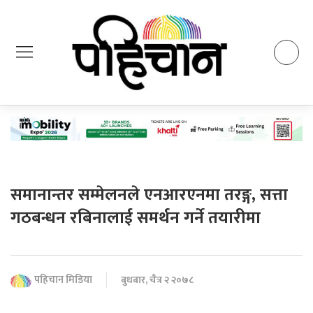
समानान्तर सम्मेलनले एनआरएनमा तरङ्ग, सत्ता
गठबन्धन रबिनालाई समर्थन गर्ने तयारीमा
पहिचान मिडिया
बुधबार, चैत्र २ २०७८