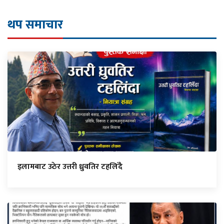
थप समाचार
इलामबाट उठेर उत्तरी ध्रुवतिर टहलिँदै