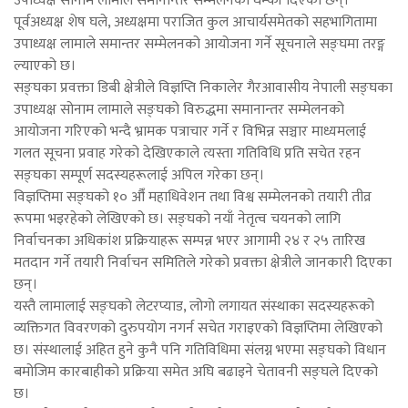
उपाध्यक्ष सोनाम लामाले समानान्तर सम्मेलनको धम्की दिएका छन्।
पूर्वअध्यक्ष शेष घले, अध्यक्षमा पराजित कुल आचार्यसमेतको सहभागितामा
उपाध्यक्ष लामाले समान्तर सम्मेलनको आयोजना गर्ने सूचनाले सङ्घमा तरङ्ग
ल्याएको छ।
सङ्घका प्रवक्ता डिबी क्षेत्रीले विज्ञप्ति निकालेर गैरआवासीय नेपाली सङ्घका
उपाध्यक्ष सोनाम लामाले सङ्घको विरुद्धमा समानान्तर सम्मेलनको
आयोजना गरिएको भन्दै भ्रामक पत्राचार गर्ने र विभिन्न सञ्चार माध्यमलाई
गलत सूचना प्रवाह गरेको देखिएकाले त्यस्ता गतिविधि प्रति सचेत रहन
सङ्घका सम्पूर्ण सदस्यहरूलाई अपिल गरेका छन्।
विज्ञप्तिमा सङ्घको १० औँ महाधिवेशन तथा विश्व सम्मेलनको तयारी तीव्र
रूपमा भइरहेको लेखिएको छ। सङ्घको नयाँ नेतृत्व चयनको लागि
निर्वाचनका अधिकांश प्रक्रियाहरू सम्पन्न भएर आगामी २४ र २५ तारिख
मतदान गर्ने तयारी निर्वाचन समितिले गरेको प्रवक्ता क्षेत्रीले जानकारी दिएका
छन्।
यस्तै लामालाई सङ्घको लेटरप्याड, लोगो लगायत संस्थाका सदस्यहरूको
व्यक्तिगत विवरणको दुरुपयोग नगर्न सचेत गराइएको विज्ञप्तिमा लेखिएको
छ। संस्थालाई अहित हुने कुनै पनि गतिविधिमा संलग्न भएमा सङ्घको विधान
बमोजिम कारबाहीको प्रक्रिया समेत अघि बढाइने चेतावनी सङ्घले दिएको
छ।