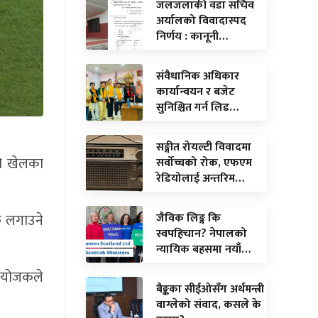
जलजलाकी वडा सचिव
अर्यालको विवादास्पद
निर्णय : कानूनी…
संवैधानिक अधिकार
कार्यान्वयन र बजेट
सुनिश्चित गर्न लिड…
सङ्गीत रोयल्टी विवादमा
को खेलका
सर्वोच्चको रोक, एफएम
रेडियोलाई अन्तरिम…
जैविक लिङ्ग कि
क लगाउने
स्वपहिचान? नेपालको
न्यायिक बहसमा नयाँ…
 आयोजकले
बैङ्कका सीईओसँग अर्थमन्त्री
वाग्लेको संवाद, कसले के