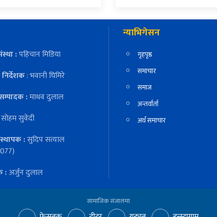
न्याभिगेसन
ंस्था :
पहिचान मिडिया
गृहपृष्ठ
समाचार
निर्देशक
: भवानी घिमिरे
समाज
सम्पादक :
माधव दुलाल
अन्तर्वार्ता
:
सोहम सुवेदी
अर्थ समाचार
स्थापक :
सुदिप सत्याल
077)
क :
अर्जुन दुलाल
सामाजिक संजालमा
फेसबुक
ट्वीटर
युट्युब
इन्स्टाग्राम