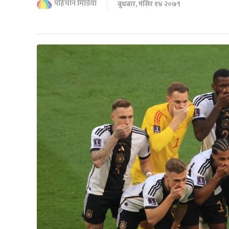
पहिचान मिडिया
बुधबार, मंसिर १४ २०७९