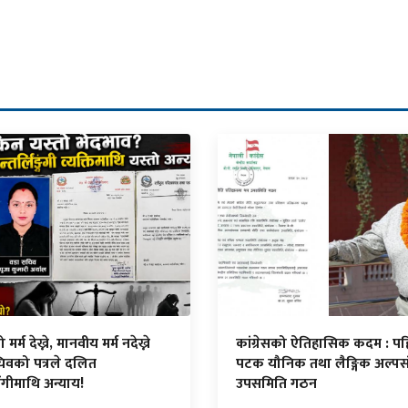
र्म देख्ने, मानवीय मर्म नदेख्ने
कांग्रेसको ऐतिहासिक कदम : प
िवको पत्रले दलित
पटक यौनिक तथा लैङ्गिक अल्पस
ंगीमाथि अन्याय!
उपसमिति गठन