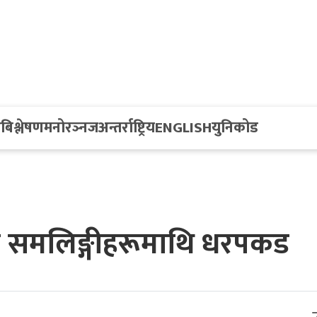
य
बिश्लेषण
मनोरञ्नज
अन्तर्राष्ट्रिय
ENGLISH
युनिकोड
ा समलिङ्गीहरूमाथि धरपकड