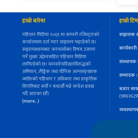
हाम्रो बारेमा
हाम्रो टिम
पहिचान मिडिया २०६९ मा कम्पनी रजिस्ट्रारको
सञ्चालक स
कार्यालयमा दर्ता भएर सञ्चालन भइरहेको छ।
कार्यकारी
सञ्चारमाध्यमबाट जनचासोका विषय उजागर
गर्ने मुख्य उद्देश्यसहित पहिचान मिडिया
संस्थापक 
लागिरहेको छ। मानववेचविखनविरुद्धको
अभियान, लैङ्गिक तथा यौनिक अल्पसङ्ख्यक
सम्पादक 
व्यक्तिको पहिचान र अधिकार तथा प्राकृतिक
विपत्तिबाट बचौँ र बचाऔँ भन्ने सन्देश प्रवाह
बजार ब्यव
गर्दै आएका छौँ।
(9861629
(more…)
व्यवस्थाप