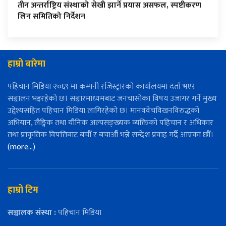
तीन अन्तर्राष्ट्रिय संस्थाको सेखी झार्ने प्रयास असफल, स्पष्टीकरण
लिन समितिको निर्देशन
हाम्रो बारेमा
पहिचान मिडिया २०६९ मा कम्पनी रजिस्ट्रारको कार्यालयमा दर्ता भएर
सञ्चालन भइरहेको छ। सञ्चारमाध्यमबाट जनचासोका विषय उजागर गर्ने मुख्य
उद्देश्यसहित पहिचान मिडिया लागिरहेको छ। मानववेचविखनविरुद्धको
अभियान, लैङ्गिक तथा यौनिक अल्पसङ्ख्यक व्यक्तिको पहिचान र अधिकार
तथा प्राकृतिक विपत्तिबाट बचौँ र बचाऔँ भन्ने सन्देश प्रवाह गर्दै आएका छौँ।
(more…)
हाम्रो टिम
सञ्चालक संस्था :
पहिचान मिडिया