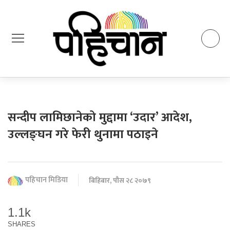
सन्दीप लामिछानेको मुद्दामा ‘उदार’ आदेश,
उल्लङ्घन गरे फेरी थुनामा पठाइने
पहिचान मिडिया
बिहिबार, पौस २८ २०७९
1.1k
SHARES