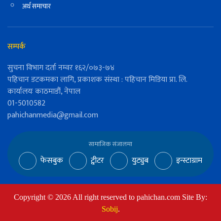
अर्थ समाचार
सम्पर्क
सुचना विभाग दर्ता नम्वर १६२/०७३-७४
पहिचान डटकमका लागि, प्रकाशक संस्था : पहिचान मिडिया प्रा. लि.
कार्यालयः काठमाडौं, नेपाल
01-5010582
pahichanmedia@gmail.com
सामाजिक संजालमा
फेसबुक
ट्वीटर
युट्युब
इन्स्टाग्राम
Copyright ©
2026
All right reserved to pahichan.com Site By:
Sobij
.