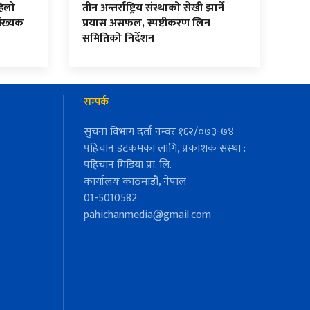
हिलो
तीन अन्तर्राष्ट्रिय संस्थाको सेखी झार्ने
ंख्यक
प्रयास असफल, स्पष्टीकरण लिन
समितिको निर्देशन
सम्पर्क
सुचना विभाग दर्ता नम्वर १६२/०७३-७४
पहिचान डटकमका लागि, प्रकाशक संस्था :
पहिचान मिडिया प्रा. लि.
कार्यालयः काठमाडौं, नेपाल
01-5010582
pahichanmedia@gmail.com