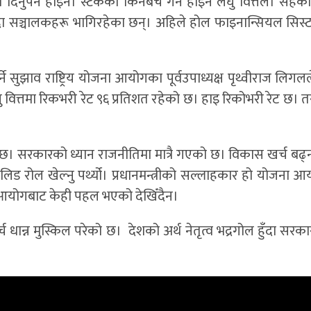
दिनुपर्ने होइन। स्टकको किनबेच गर्ने होइन लघु वित्तले। सहका
दा सञ्चालकहरू भागिरहेका छन्। अहिले होल फाइनान्सियल सिस
्ने सुझाव राष्ट्रिय योजना आयोगका पूर्वउपाध्यक्ष पृथ्वीराज लिग
ु वित्तमा रिकभरी रेट ९६ प्रतिशत रहेको छ। हाइ रिकोभरी रेट छ। 
ि आएको छ। सरकारको ध्यान राजनीतिमा मात्रै गएको छ। विकास खर्च ब
िड रोल खेल्नु पर्थ्यो। प्रधानमन्त्रीको सल्लाहकार हो योजना आ
 आयोगबाट केही पहल भएको देखिँदैन।
न्न मुस्किल परेको छ। देशको अर्थ नेतृत्व भद्रगोल हुँदा सरकार