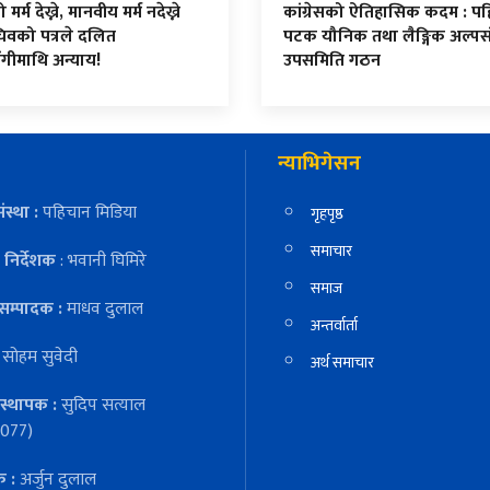
र्म देख्ने, मानवीय मर्म नदेख्ने
कांग्रेसको ऐतिहासिक कदम : प
िवको पत्रले दलित
पटक यौनिक तथा लैङ्गिक अल्पस
ंगीमाथि अन्याय!
उपसमिति गठन
न्याभिगेसन
ंस्था :
पहिचान मिडिया
गृहपृष्ठ
समाचार
निर्देशक
: भवानी घिमिरे
समाज
सम्पादक :
माधव दुलाल
अन्तर्वार्ता
:
सोहम सुवेदी
अर्थ समाचार
स्थापक :
सुदिप सत्याल
077)
क :
अर्जुन दुलाल