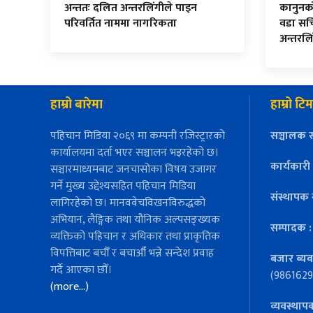
अन्ततः दलित अन्तरलिंगीले पाइन
कानुनको म
परिवर्तित नाममा नागरिकता
वडा सच
अन्तरलि
हाम्रो बारेमा
हाम्रो टिम
पहिचान मिडिया २०६९ मा कम्पनी रजिस्ट्रारको
सञ्चालक स
कार्यालयमा दर्ता भएर सञ्चालन भइरहेको छ।
कार्यकारी
सञ्चारमाध्यमबाट जनचासोका विषय उजागर
गर्ने मुख्य उद्देश्यसहित पहिचान मिडिया
संस्थापक 
लागिरहेको छ। मानववेचविखनविरुद्धको
अभियान, लैङ्गिक तथा यौनिक अल्पसङ्ख्यक
सम्पादक 
व्यक्तिको पहिचान र अधिकार तथा प्राकृतिक
विपत्तिबाट बचौँ र बचाऔँ भन्ने सन्देश प्रवाह
बजार ब्यव
गर्दै आएका छौँ।
(9861629
(more…)
व्यवस्थाप