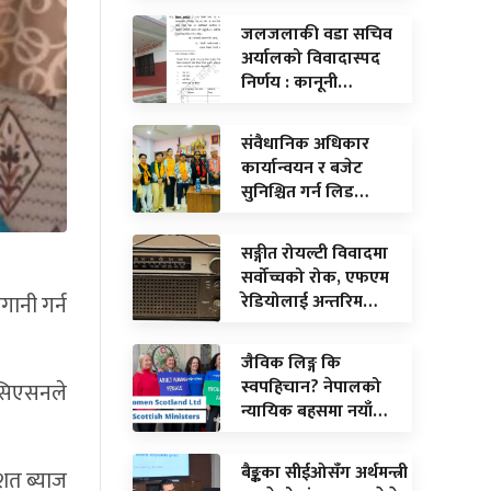
जलजलाकी वडा सचिव
अर्यालको विवादास्पद
निर्णय : कानूनी…
संवैधानिक अधिकार
कार्यान्वयन र बजेट
सुनिश्चित गर्न लिड…
सङ्गीत रोयल्टी विवादमा
सर्वोच्चको रोक, एफएम
गानी गर्न
रेडियोलाई अन्तरिम…
जैविक लिङ्ग कि
स्वपहिचान? नेपालको
सोसिएसनले
न्यायिक बहसमा नयाँ…
बैङ्कका सीईओसँग अर्थमन्त्री
िशत ब्याज