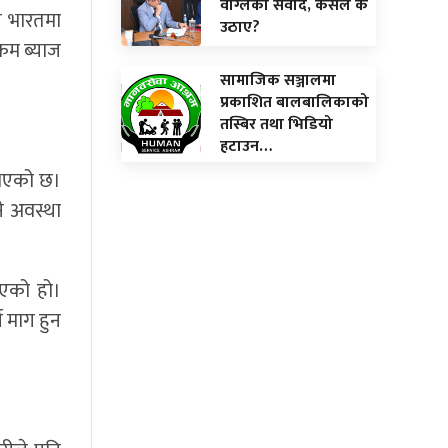
वाग्लेको संवाद, कसले के
ाज भारतमा
उठाए?
कम ब्याज
सामाजिक सञ्जालमा
प्रकाशित बालबालिकाको
तस्बिर तथा भिडियो
हटाउन…
े भएको छ।
ने अवस्था
आएको हो।
े माग हुन