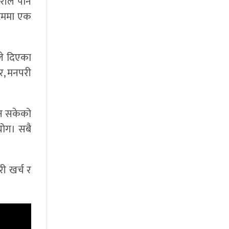
रीले पनि
्टममा एक
लले दिएका
तर, मनपरी
ढ्न सकेको
योग। सबै
ी खर्च र