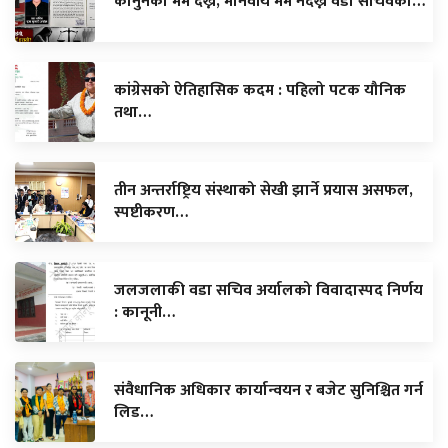
कानुनको मर्म देख्ने, मानवीय मर्म नदेख्ने वडा सचिवको…
कांग्रेसको ऐतिहासिक कदम : पहिलो पटक यौनिक
तथा…
तीन अन्तर्राष्ट्रिय संस्थाको सेखी झार्ने प्रयास असफल,
स्पष्टीकरण…
जलजलाकी वडा सचिव अर्यालको विवादास्पद निर्णय
: कानूनी…
संवैधानिक अधिकार कार्यान्वयन र बजेट सुनिश्चित गर्न
लिड…