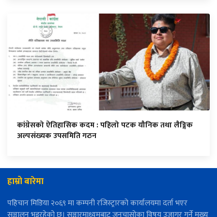
कांग्रेसको ऐतिहासिक कदम : पहिलो पटक यौनिक तथा लैङ्गिक
अल्पसंख्यक उपसमिति गठन
हाम्रो बारेमा
पहिचान मिडिया २०६९ मा कम्पनी रजिस्ट्रारको कार्यालयमा दर्ता भएर
सञ्चालन भइरहेको छ। सञ्चारमाध्यमबाट जनचासोका विषय उजागर गर्ने मुख्य