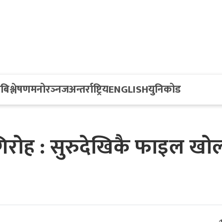
य
बिश्लेषण
मनोरञ्नज
अन्तर्राष्ट्रिय
ENGLISH
युनिकोड
िरोह : सुरुदेखिकै फाइल खोल