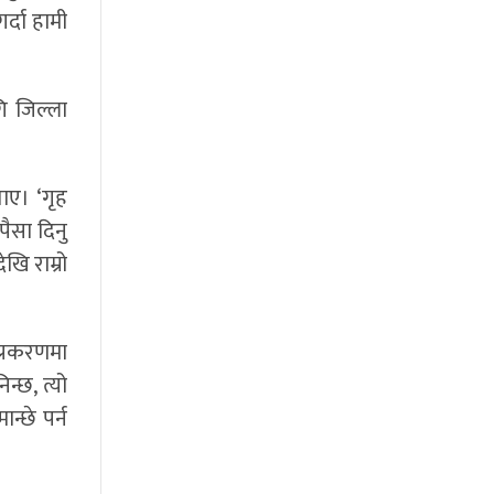
्दा हामी
ि जिल्ला
ाए। ‘गृह
ैसा दिनु
खि राम्रो
प्रकरणमा
न्छ, त्यो
्छे पर्न