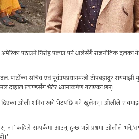
र अमेरिका पठाउने गिरोह पक्राउ पर्न थालेसँगै राजनीतिक दलका न
 बादल, पार्टीका सचिव एवं पूर्वउपप्रधानमन्त्री टोपबहादुर रायमाझी
्पकमल दाहाल प्रचण्डसँग भेटेर ध्यानाकर्षण गराएका छन्।
ी दिएका ओली शनिवारको भेटपछि भने खुलेनन्। ओलीले रायमा
ोस् न।’ कहिले सम्पर्कमा आउनु हुन्छ भन्ने प्रश्नमा ओलीले भने,‘
हो।’