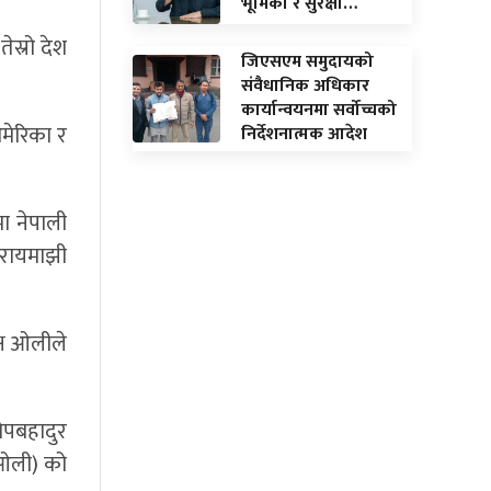
भूमिका र सुरक्षा…
ेस्रो देश
जिएसएम समुदायको
संवैधानिक अधिकार
कार्यान्वयनमा सर्वोच्चको
मेरिका र
निर्देशनात्मक आदेश
मा नेपाली
 रायमाझी
्ष ओलीले
टोपबहादुर
(ओली) को