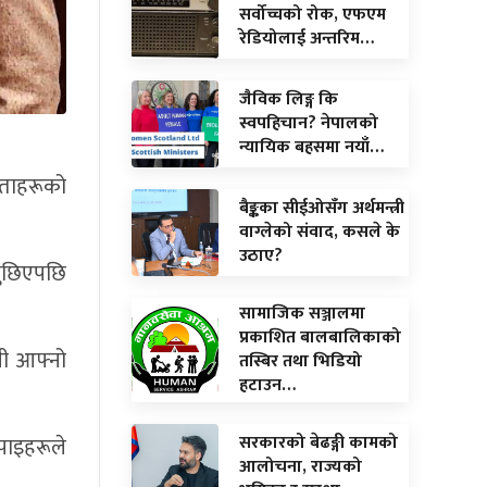
सर्वोच्चको रोक, एफएम
रेडियोलाई अन्तरिम…
जैविक लिङ्ग कि
स्वपहिचान? नेपालको
न्यायिक बहसमा नयाँ…
ेताहरूको
बैङ्कका सीईओसँग अर्थमन्त्री
वाग्लेको संवाद, कसले के
उठाए?
 मुछिएपछि
सामाजिक सञ्जालमा
प्रकाशित बालबालिकाको
झी आफ्नो
तस्बिर तथा भिडियो
हटाउन…
सरकारको बेढङ्गी कामको
तपाइहरूले
आलोचना, राज्यको