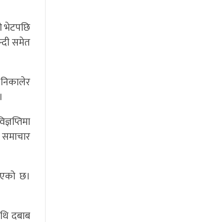
ो भेटपछि
बन्दी समेत
 निकालेर
।
ज्ञप्तिमा
र समाचार
 भएको छ।
ाथि दबाब