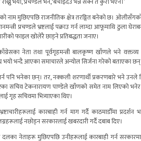
ख्नु भयो,’प्रचण्डले भने,‘बचाइदेउ भन्न सक्ने त कुरा भएन।’
को नाम मुछिएपछि राजनीतिक क्षेत्र तरङ्गित बनेको छ। ओलीसँगक
धानमन्त्री प्रचण्डले भ्रष्टलाई पक्राउ गर्न लाग्दा आफूमाथि ठुला घेरा
चारीको फाइल खोलेरै छाड्ने प्रतिबद्धता जनाए।
्रेसका नेता तथा पूर्वगृहमन्त्री बालकृष्ण खाँणले भने वक्तव्य
ग्न भयो भन्दै आएका समाचारले अन्योल सिर्जना गरेको बताएका छन्
गर्न पनि भनेका छन्। तर, नक्कली शरणार्थी प्रकरणबारे भने उनले वि
रकारका सचिव टेकनारायण पाण्डेले खाँणको समेत नाम लिएको भने
ेलाई गृह सचिवमा भित्र्याएका थिए।
ष्टाचारीहरूलाई कारबाही गर्न माग गर्दै काठमाडौँमा प्रदर्शन
संलग्नहरूलाई नछोड्न सरकारलाई खबरदारी गर्दै दबाब दिए।
तिक दलका नेताहरू मुछिएपछि उनीहरूलाई कारबाही गर्न सरकारम