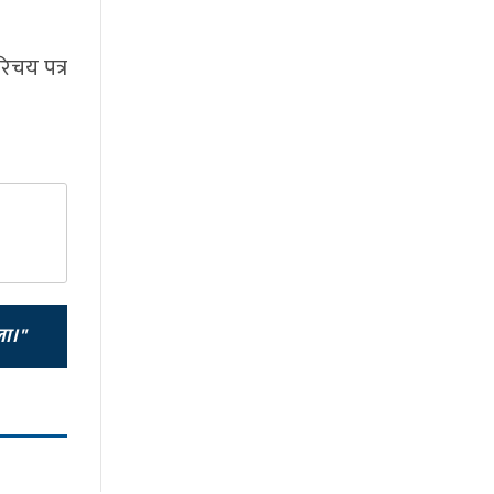
रिचय पत्र
ला।"