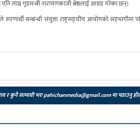
पनि लाग्न गृहमन्त्री नारायणकाजी श्रेष्ठलाई आग्रह गरेका छन्।
े शरणार्थी सम्बन्धी संयुक्त राष्ट्रसङ्घीय आयोगको सहभागीमा प
झाव र कुनै सामाग्री भए
pahichanmedia@gmail.com
मा पठाउनु हो