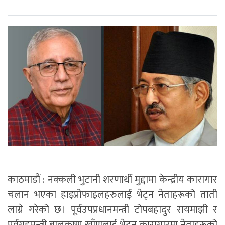
काठमाडौं : नक्कली भुटानी शरणार्थी मुद्दामा केन्द्रीय कारागार
चलान भएका हाइप्रोफाइलहरुलाई भेट्न नेताहरूको ताती
लाग्ने गरेको छ। पूर्वउपप्रधानमन्त्री टोपबहादुर रायमाझी र
पूर्वगृहमन्त्री बालकृष्ण खाँणलाई भेट्न कारागारमा नेताहरूको