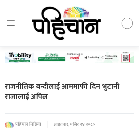
राजनीतिक बन्दीलाई आममाफी दिन भुटानी
राजालाई अपिल
पहिचान मिडिया
आइतबार, मंसिर २४ २०८०