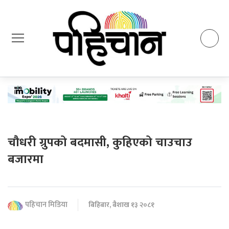
चौधरी ग्रुपको बदमासी, कुहिएको चाउचाउ
बजारमा
पहिचान मिडिया
बिहिबार, बैशाख १३ २०८१