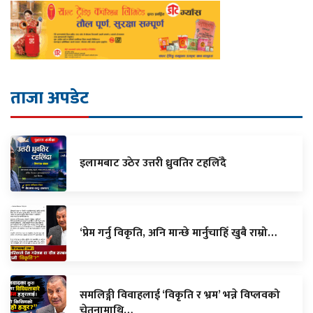
ताजा अपडेट
इलामबाट उठेर उत्तरी ध्रुवतिर टहलिँदै
‘प्रेम गर्नु विकृति, अनि मान्छे मार्नुचाहिँ खुबै राम्रो…
समलिङ्गी विवाहलाई ‘विकृति र भ्रम’ भन्ने विप्लवको
चेतनामाथि…