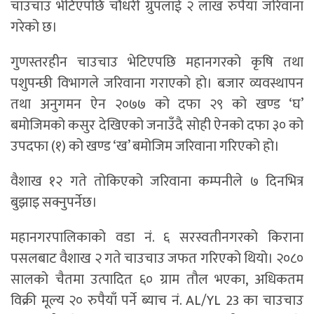
चाउचाउ भेटिएपछि चौधरी ग्रुपलाई २ लाख रुपैयाँ जरिवाना
गरेको छ।
गुणस्तरहीन चाउचाउ भेटिएपछि महानगरको कृषि तथा
पशुपन्छी विभागले जरिवाना गराएको हो। बजार व्यवस्थापन
तथा अनुगमन ऐन २०७७ को दफा २९ को खण्ड ‘घ’
बमोजिमको कसुर देखिएको जनाउँदै सोही ऐनको दफा ३० को
उपदफा (१) को खण्ड ‘ख’ बमोजिम जरिवाना गरिएको हो।
वैशाख १२ गते तोकिएको जरिवाना कम्पनीले ७ दिनभित्र
बुझाइ सक्नुपर्नेछ।
महानगरपालिकाको वडा नं. ६ सरस्वतीनगरको किराना
पसलबाट वैशाख २ गते चाउचाउ जफत गरिएको थियो। २०८०
सालको चैतमा उत्पादित ६० ग्राम तौल भएका, अधिकतम
विक्री मूल्य २० रुपैयाँ पर्ने ब्याच नं. AL/YL 23 का चाउचाउ