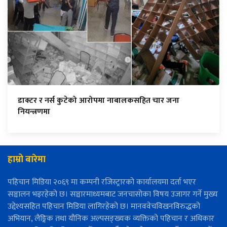
डाक्टर र नर्स कुटेको आरोपमा नाबालकसहित चार जना
नियन्त्रणमा
हाम्रो बारेमा
पहिचान मिडिया २०६९ मा कम्पनी रजिस्ट्रारको कार्यालयमा दर्ता भएर
सञ्चालन भइरहेको छ। सञ्चारमाध्यमबाट जनचासोका विषय उजागर गर्ने मुख्य
उद्देश्यसहित पहिचान मिडिया लागिरहेको छ। मानववेचविखनविरुद्धको
अभियान, लैङ्गिक तथा यौनिक अल्पसङ्ख्यक व्यक्तिको पहिचान र अधिकार