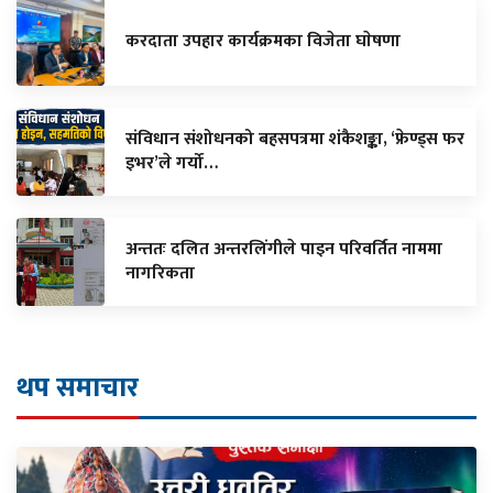
करदाता उपहार कार्यक्रमका विजेता घाेषणा
संविधान संशोधनको बहसपत्रमा शंकैशङ्का, ‘फ्रेण्ड्स फर
इभर’ले गर्यो…
अन्ततः दलित अन्तरलिंगीले पाइन परिवर्तित नाममा
नागरिकता
थप समाचार