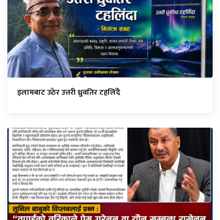
इलामबाट उठेर उत्तरी ध्रुवतिर टहलिँदै