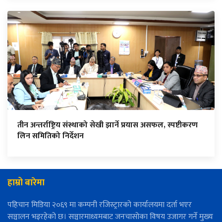
तीन अन्तर्राष्ट्रिय संस्थाको सेखी झार्ने प्रयास असफल, स्पष्टीकरण
लिन समितिको निर्देशन
हाम्रो बारेमा
पहिचान मिडिया २०६९ मा कम्पनी रजिस्ट्रारको कार्यालयमा दर्ता भएर
सञ्चालन भइरहेको छ। सञ्चारमाध्यमबाट जनचासोका विषय उजागर गर्ने मुख्य