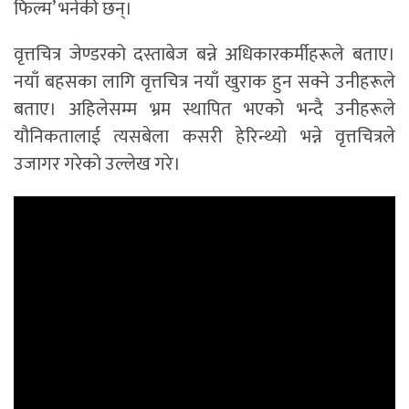
फिल्म’ भनेकी छन्।
वृत्तचित्र जेण्डरको दस्ताबेज बन्ने अधिकारकर्मीहरूले बताए।
नयाँ बहसका लागि वृत्तचित्र नयाँ खुराक हुन सक्ने उनीहरूले
बताए। अहिलेसम्म भ्रम स्थापित भएको भन्दै उनीहरूले
यौनिकतालाई त्यसबेला कसरी हेरिन्थ्यो भन्ने वृत्तचित्रले
उजागर गरेको उल्लेख गरे।