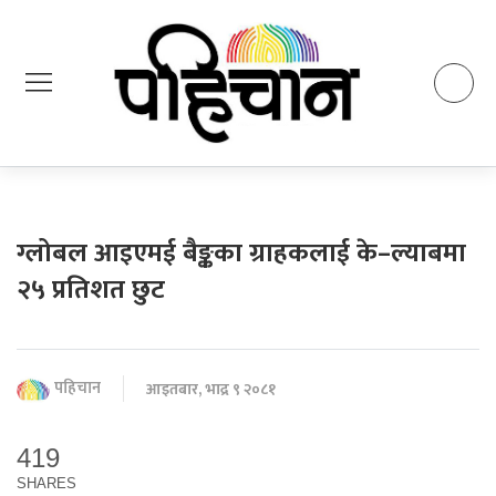
ग्लोबल आइएमई बैङ्कका ग्राहकलाई के–ल्याबमा
२५ प्रतिशत छुट
पहिचान
आइतबार, भाद्र ९ २०८१
419
SHARES