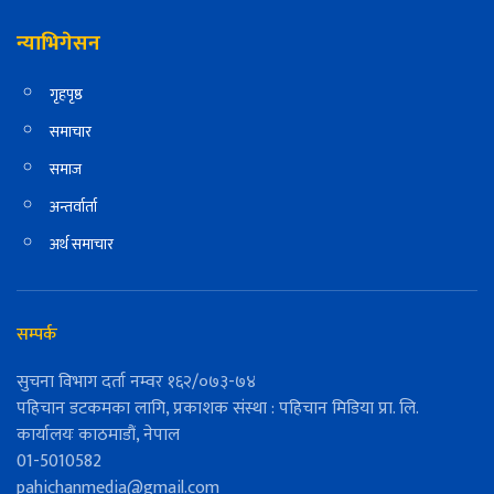
न्याभिगेसन
गृहपृष्ठ
समाचार
समाज
अन्तर्वार्ता
अर्थ समाचार
सम्पर्क
सुचना विभाग दर्ता नम्वर १६२/०७३-७४
पहिचान डटकमका लागि, प्रकाशक संस्था : पहिचान मिडिया प्रा. लि.
कार्यालयः काठमाडौं, नेपाल
01-5010582
pahichanmedia@gmail.com