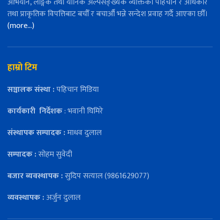
अभियान, लैङ्गिक तथा यौनिक अल्पसङ्ख्यक व्यक्तिको पहिचान र अधिकार
तथा प्राकृतिक विपत्तिबाट बचौँ र बचाऔँ भन्ने सन्देश प्रवाह गर्दै आएका छौँ।
(more…)
हाम्रो टिम
सञ्चालक संस्था :
पहिचान मिडिया
कार्यकारी
निर्देशक
: भवानी घिमिरे
संस्थापक सम्पादक :
माधव दुलाल
सम्पादक :
सोहम सुवेदी
बजार ब्यवस्थापक :
सुदिप सत्याल (9861629077)
व्यवस्थापक :
अर्जुन दुलाल