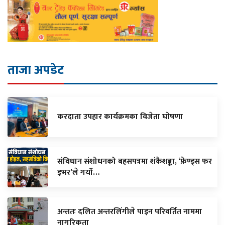
ताजा अपडेट
करदाता उपहार कार्यक्रमका विजेता घाेषणा
संविधान संशोधनको बहसपत्रमा शंकैशङ्का, ‘फ्रेण्ड्स फर
इभर’ले गर्यो…
अन्ततः दलित अन्तरलिंगीले पाइन परिवर्तित नाममा
नागरिकता