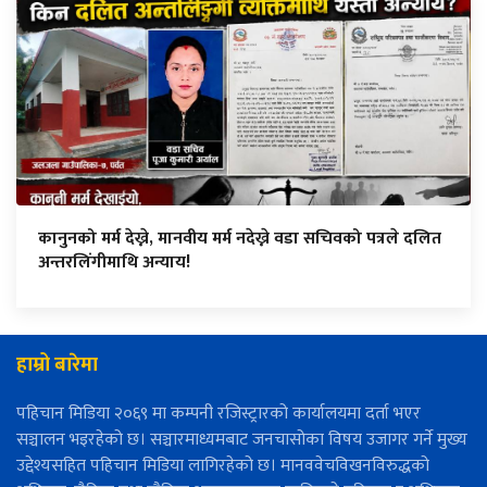
कानुनको मर्म देख्ने, मानवीय मर्म नदेख्ने वडा सचिवको पत्रले दलित
अन्तरलिंगीमाथि अन्याय!
हाम्रो बारेमा
पहिचान मिडिया २०६९ मा कम्पनी रजिस्ट्रारको कार्यालयमा दर्ता भएर
सञ्चालन भइरहेको छ। सञ्चारमाध्यमबाट जनचासोका विषय उजागर गर्ने मुख्य
उद्देश्यसहित पहिचान मिडिया लागिरहेको छ। मानववेचविखनविरुद्धको