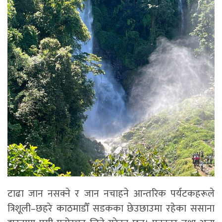
टाढा जान नसक्ने र जान नचाहने आन्तरिक पर्यटकहरूले
त्रिशूली–छहरे काठमाडौँ सडकका छेउछाउमा रहेका ससाना