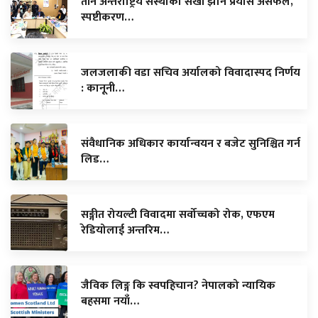
तीन अन्तर्राष्ट्रिय संस्थाको सेखी झार्ने प्रयास असफल,
स्पष्टीकरण…
जलजलाकी वडा सचिव अर्यालको विवादास्पद निर्णय
: कानूनी…
संवैधानिक अधिकार कार्यान्वयन र बजेट सुनिश्चित गर्न
लिड…
सङ्गीत रोयल्टी विवादमा सर्वोच्चको रोक, एफएम
रेडियोलाई अन्तरिम…
जैविक लिङ्ग कि स्वपहिचान? नेपालको न्यायिक
बहसमा नयाँ…