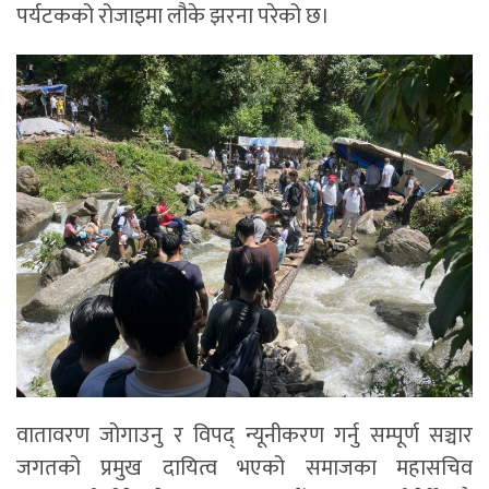
पर्यटकको रोजाइमा लौके झरना परेको छ।
वातावरण जोगाउनु र विपद् न्यूनीकरण गर्नु सम्पूर्ण सञ्चार
जगतको प्रमुख दायित्व भएको समाजका महासचिव