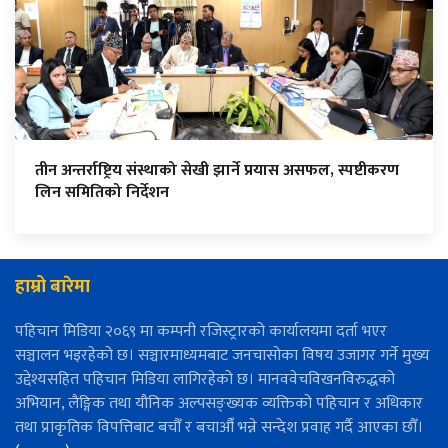
तीन अन्तर्राष्ट्रिय संस्थाको सेखी झार्ने प्रयास असफल, स्पष्टीकरण
लिन समितिको निर्देशन
हाम्रो बारेमा
पहिचान मिडिया २०६९ मा कम्पनी रजिस्ट्रारको कार्यालयमा दर्ता भएर
सञ्चालन भइरहेको छ। सञ्चारमाध्यमबाट जनचासोका विषय उजागर गर्ने मुख्य
उद्देश्यसहित पहिचान मिडिया लागिरहेको छ। मानववेचविखनविरुद्धको
अभियान, लैङ्गिक तथा यौनिक अल्पसङ्ख्यक व्यक्तिको पहिचान र अधिकार
तथा प्राकृतिक विपत्तिबाट बचौँ र बचाऔँ भन्ने सन्देश प्रवाह गर्दै आएका छौँ।