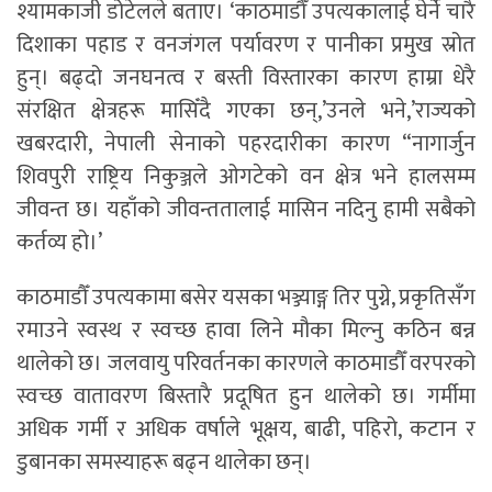
श्यामकाजी डोटेलले बताए। ‘काठमाडौँ उपत्यकालाई घेर्ने चारै
दिशाका पहाड र वनजंगल पर्यावरण र पानीका प्रमुख स्रोत
हुन्। बढ्दो जनघनत्व र बस्ती विस्तारका कारण हाम्रा धेरै
संरक्षित क्षेत्रहरू मासिँदै गएका छन्,’उनले भने,’राज्यको
खबरदारी, नेपाली सेनाको पहरदारीका कारण “नागार्जुन
शिवपुरी राष्ट्रिय निकुञ्जले ओगटेको वन क्षेत्र भने हालसम्म
जीवन्त छ। यहाँको जीवन्ततालाई मासिन नदिनु हामी सबैको
कर्तव्य हो।’
काठमाडौँ उपत्यकामा बसेर यसका भञ्ज्याङ्ग तिर पुग्ने, प्रकृतिसँग
रमाउने स्वस्थ र स्वच्छ हावा लिने मौका मिल्नु कठिन बन्न
थालेको छ। जलवायु परिवर्तनका कारणले काठमाडौँ वरपरको
स्वच्छ वातावरण बिस्तारै प्रदूषित हुन थालेको छ। गर्मीमा
अधिक गर्मी र अधिक वर्षाले भूक्षय, बाढी, पहिरो, कटान र
डुबानका समस्याहरू बढ्न थालेका छन्।