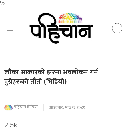
"/>
लौका आकारको झरना अवलोकन गर्न
पुग्नेहरूको ताँती (भिडियो)
पहिचान मिडिया
आइतबार, भाद्र २३ २०८१
2.5k