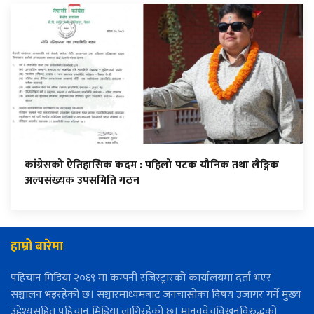
कांग्रेसको ऐतिहासिक कदम : पहिलो पटक यौनिक तथा लैङ्गिक
अल्पसंख्यक उपसमिति गठन
हाम्रो बारेमा
पहिचान मिडिया २०६९ मा कम्पनी रजिस्ट्रारको कार्यालयमा दर्ता भएर
सञ्चालन भइरहेको छ। सञ्चारमाध्यमबाट जनचासोका विषय उजागर गर्ने मुख्य
उद्देश्यसहित पहिचान मिडिया लागिरहेको छ। मानववेचविखनविरुद्धको