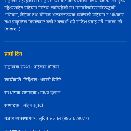
सञ्चालन भइरहेको छ। सञ्चारमाध्यमबाट जनचासोका विषय उजागर गर्ने मुख्य
उद्देश्यसहित पहिचान मिडिया लागिरहेको छ। मानववेचविखनविरुद्धको
अभियान, लैङ्गिक तथा यौनिक अल्पसङ्ख्यक व्यक्तिको पहिचान र अधिकार
तथा प्राकृतिक विपत्तिबाट बचौँ र बचाऔँ भन्ने सन्देश प्रवाह गर्दै आएका छौँ।
(more…)
हाम्रो टिम
सञ्चालक संस्था :
पहिचान मिडिया
कार्यकारी
निर्देशक
: भवानी घिमिरे
संस्थापक सम्पादक :
माधव दुलाल
सम्पादक :
सोहम सुवेदी
बजार ब्यवस्थापक :
सुदिप सत्याल (9861629077)