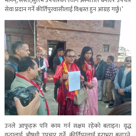
भनिन्,’सस्तो,सुलभ उपचारका लागि अस्पताल बनाएर उपचार
सेवा प्रदान गर्ने कीर्तिपुरवासीलाई विश्वस्त हुन आग्रह गर्छु।’
उनले आफूहरू पनि काम गर्न सक्षम रहेको बताइन। वृद्ध
वृद्धालाई औषधी उपचार गर्ने, कीर्तिपुरलाई हराभरा बनाउने,