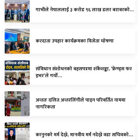
गाभीले नेपाललाई ३ करोड ९६ लाख डलर बराबरको…
करदाता उपहार कार्यक्रमका विजेता घाेषणा
संविधान संशोधनको बहसपत्रमा शंकैशङ्का, ‘फ्रेण्ड्स फर
इभर’ले गर्यो…
अन्ततः दलित अन्तरलिंगीले पाइन परिवर्तित नाममा
नागरिकता
कानुनको मर्म देख्ने, मानवीय मर्म नदेख्ने वडा सचिवको…