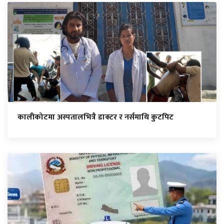
कालीकोटमा अस्पतालभित्रै डाक्टर र नर्समाथि कुटपिट